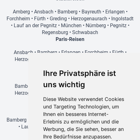
Amberg
•
Ansbach
•
Bamberg
•
Bayreuth
•
Erlangen
•
Forchheim
•
Fürth
•
Greding
•
Herzogenaurach
•
Ingolstadt
•
Lauf an der Pegnitz
•
München
•
Nürnberg
•
Pegnitz
•
Regensburg
•
Schwabach
Paris-Reisen
Ansbach
•
Bamberg
•
Erlangen
•
Forchheim
•
Fürth
•
Herzogenaurach
•
Lauf an der Pegnitz
•
Nürnberg
•
Schwabach
Ihre Privatsphäre ist
Prag-Reisen
uns wichtig
Bamberg
•
Amberg
•
Erlangen
•
Forchheim
•
Fürth
•
Herzogenaurach
•
Lauf an der Pegnitz
•
Nürnberg
•
Diese Website verwendet Cookies
Schwabach
und Targeting Technologien, um
Wien-Reisen
Ihnen ein besseres Internet-
Bamberg
•
Erlangen
•
Forchheim
•
Fürth
•
Herzogenaurach
Erlebnis zu ermöglichen und die
•
Lauf an der Pegnitz
•
Nürnberg
•
Regensburg
•
Werbung, die Sie sehen, besser an
Schwabach
Ihre Bedürfnisse anzupassen.