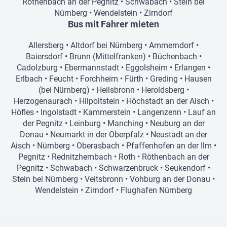
Röthenbach an der Pegnitz
•
Schwabach
•
Stein bei
Nürnberg
•
Wendelstein
•
Zirndorf
Bus mit Fahrer mieten
Allersberg
•
Altdorf bei Nürnberg
•
Ammerndorf
•
Baiersdorf
•
Brunn (Mittelfranken)
•
Büchenbach
•
Cadolzburg
•
Ebermannstadt
•
Eggolsheim
•
Erlangen
•
Erlbach
•
Feucht
•
Forchheim
•
Fürth
•
Greding
•
Hausen
(bei Nürnberg)
•
Heilsbronn
•
Heroldsberg
•
Herzogenaurach
•
Hilpoltstein
•
Höchstadt an der Aisch
•
Höfles
•
Ingolstadt
•
Kammerstein
•
Langenzenn
•
Lauf an
der Pegnitz
•
Leinburg
•
Manching
•
Neuburg an der
Donau
•
Neumarkt in der Oberpfalz
•
Neustadt an der
Aisch
•
Nürnberg
•
Oberasbach
•
Pfaffenhofen an der Ilm
•
Pegnitz
•
Rednitzhembach
•
Roth
•
Röthenbach an der
Pegnitz
•
Schwabach
•
Schwarzenbruck
•
Seukendorf
•
Stein bei Nürnberg
•
Veitsbronn
•
Vohburg an der Donau
•
Wendelstein
•
Zirndorf
•
Flughafen Nürnberg