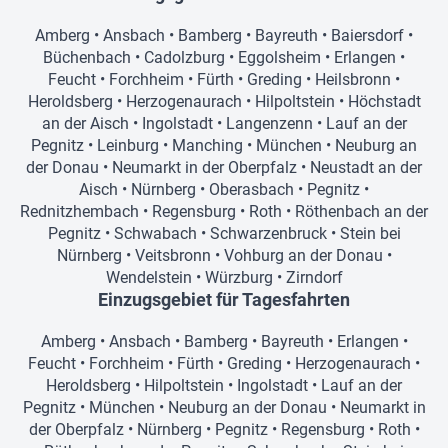
Amberg
•
Ansbach
•
Bamberg
•
Bayreuth
•
Baiersdorf
•
Büchenbach
•
Cadolzburg
•
Eggolsheim
•
Erlangen
•
Feucht
•
Forchheim
•
Fürth
•
Greding
•
Heilsbronn
•
Heroldsberg
•
Herzogenaurach
•
Hilpoltstein
•
Höchstadt
an der Aisch
•
Ingolstadt
•
Langenzenn
•
Lauf an der
Pegnitz
•
Leinburg
•
Manching
•
München
•
Neuburg an
der Donau
•
Neumarkt in der Oberpfalz
•
Neustadt an der
Aisch
•
Nürnberg
•
Oberasbach
•
Pegnitz
•
Rednitzhembach
•
Regensburg
•
Roth
•
Röthenbach an der
Pegnitz
•
Schwabach
•
Schwarzenbruck
•
Stein bei
Nürnberg
•
Veitsbronn
•
Vohburg an der Donau
•
Wendelstein
•
Würzburg
•
Zirndorf
Einzugsgebiet für Tagesfahrten
Amberg
•
Ansbach
•
Bamberg
•
Bayreuth
•
Erlangen
•
Feucht
•
Forchheim
•
Fürth
•
Greding
•
Herzogenaurach
•
Heroldsberg
•
Hilpoltstein
•
Ingolstadt
•
Lauf an der
Pegnitz
•
München
•
Neuburg an der Donau
•
Neumarkt in
der Oberpfalz
•
Nürnberg
•
Pegnitz
•
Regensburg
•
Roth
•