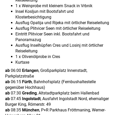
Reiseleitung
1 x Weinprobe mit kleinem Snack in Vrbnik
Insel Kosljun mit Bootsfahrt und
Klosterbesichtigung
Ausflug Opatija und Rijeka mit örtlicher Reiseleitung
Ausflug Plitvicer Seen mit örtlicher Reiseleitung
Eintritt Plitvicer Seen inkl. Bootsfahrt und
Panoramazug
Ausflug Inselhüpfen Cres und Losinj mit örtlicher
Reiseleitung
1 x Olivenölprobe in Cres
Kurtaxe
ab
06:00
Erlangen
, Großparkplatz Innenstadt,
Parkplatzstraße
ab
06:15
Fürth
, Bahnhofsplatz (Fernbushaltestelle
gegenüber Hochhaus)
ab
07:30
Greding
, Altstadtparkplatz beim Hallenbad
ab
07:45
Ingolstadt
, Ausfahrt Ingolstadt Nord, ehemaliger
Burger King, Römerstr. 49
ab
08:35
München
, P+R Parkhaus Fröttmaning, Werner-