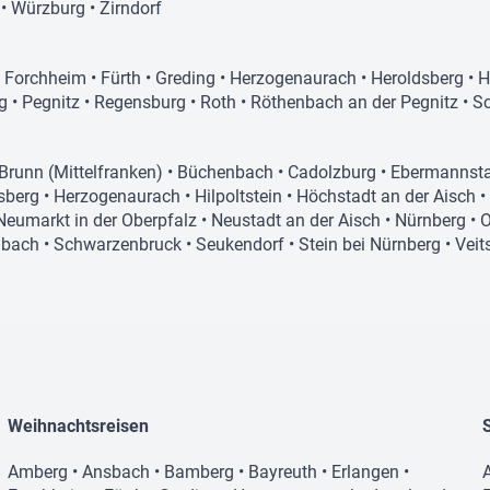
•
Würzburg
•
Zirndorf
•
Forchheim
•
Fürth
•
Greding
•
Herzogenaurach
•
Heroldsberg
•
H
g
•
Pegnitz
•
Regensburg
•
Roth
•
Röthenbach an der Pegnitz
•
S
Brunn (Mittelfranken)
•
Büchenbach
•
Cadolzburg
•
Ebermannst
sberg
•
Herzogenaurach
•
Hilpoltstein
•
Höchstadt an der Aisch
•
Neumarkt in der Oberpfalz
•
Neustadt an der Aisch
•
Nürnberg
•
O
bach
•
Schwarzenbruck
•
Seukendorf
•
Stein bei Nürnberg
•
Veit
Weihnachtsreisen
Amberg
•
Ansbach
•
Bamberg
•
Bayreuth
•
Erlangen
•