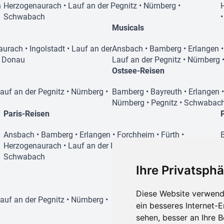
n
Herzogenaurach
•
Lauf an der Pegnitz
•
Nürnberg
•
Schwabach
Musicals
aurach
•
Ingolstadt
•
Lauf an der
Ansbach
•
Bamberg
•
Erlangen
r Donau
Lauf an der Pegnitz
•
Nürnberg
Ostsee-Reisen
auf an der Pegnitz
•
Nürnberg
•
Bamberg
•
Bayreuth
•
Erlangen
Nürnberg
•
Pegnitz
•
Schwabac
Paris-Reisen
Ansbach
•
Bamberg
•
Erlangen
•
Forchheim
•
Fürth
•
Herzogenaurach
•
Lauf an der Pegnitz
•
Nürnberg
•
Schwabach
Ihre Privatsphä
Disneyland-Reisen
Diese Website verwend
auf an der Pegnitz
•
Nürnberg
•
Ansbach
•
Bamberg
•
Erlangen
ein besseres Internet-
Nürnberg
•
Schwabach
sehen, besser an Ihre 