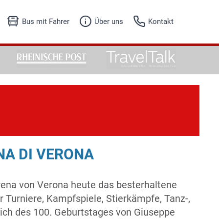
Bus mit Fahrer
Über uns
Kontakt
Unser Angebot
Fuhrpark
Fuhrpark
Firmenhistorie
Anfrageformular
Referenzen
Jobs
NA DI VERONA
Arena von Verona heute das besterhaltene
Turniere, Kampfspiele, Stierkämpfe, Tanz-,
slich des 100. Geburtstages von Giuseppe