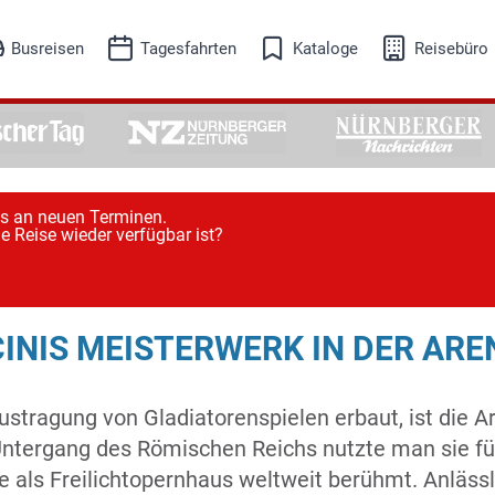
Busreisen
Tagesfahrten
Kataloge
Reisebüro
eisesuche
Reisesuche
isekalender
Reisekalender
Busreisen
Tagesfahrten
Adventreisen
Ausflugsfahrten
its an neuen Terminen.
e Reise wieder verfügbar ist?
Events-Kultur
Freizeit-Erleben
Musicalreisen
Schifffahrt
INIS MEISTERWERK IN DER ARE
Skireisen
Städtereisen
Austragung von Gladiatorenspielen erbaut, ist die 
tergang des Römischen Reichs nutzte man sie für 
ie als Freilichtopernhaus weltweit berühmt. Anläs