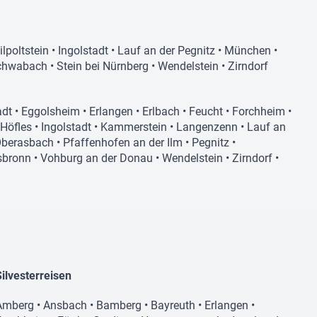
ilpoltstein
•
Ingolstadt
•
Lauf an der Pegnitz
•
München
•
chwabach
•
Stein bei Nürnberg
•
Wendelstein
•
Zirndorf
adt
•
Eggolsheim
•
Erlangen
•
Erlbach
•
Feucht
•
Forchheim
•
Höfles
•
Ingolstadt
•
Kammerstein
•
Langenzenn
•
Lauf an
berasbach
•
Pfaffenhofen an der Ilm
•
Pegnitz
•
sbronn
•
Vohburg an der Donau
•
Wendelstein
•
Zirndorf
•
Silvesterreisen
Amberg
•
Ansbach
•
Bamberg
•
Bayreuth
•
Erlangen
•