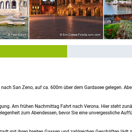
© Peter Eckert
© Emi Cristea-Fotolia.com.com
 nach San Zeno, auf ca. 600m über dem Gardasee gelegen. Abe
gung. Am frühen Nachmittag Fahrt nach Verona. Hier steht zunä
genheit zum Abendessen, bevor Sie eine unvergessliche Auffüh
stadt mit ihren breiten Gassen und zahlreichen Geschäften lädt 