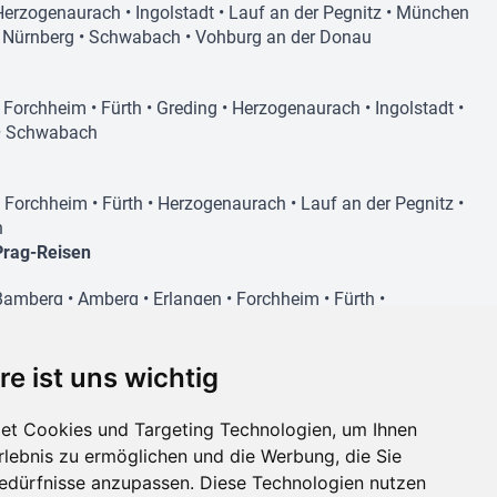
Herzogenaurach
•
Ingolstadt
•
Lauf an der Pegnitz
•
München
•
Nürnberg
•
Schwabach
•
Vohburg an der Donau
•
Forchheim
•
Fürth
•
Greding
•
Herzogenaurach
•
Ingolstadt
•
•
Schwabach
•
Forchheim
•
Fürth
•
Herzogenaurach
•
Lauf an der Pegnitz
•
h
Prag-Reisen
Bamberg
•
Amberg
•
Erlangen
•
Forchheim
•
Fürth
•
Herzogenaurach
•
Lauf an der Pegnitz
•
Nürnberg
•
Schwabach
re ist uns wichtig
et Cookies und Targeting Technologien, um Ihnen
Digitaler Reiseassistent
•
Forchheim
•
Fürth
•
Herzogenaurach
•
Lauf an der Pegnitz
•
(Beta)
Erlebnis zu ermöglichen und die Werbung, die Sie
Bedürfnisse anzupassen. Diese Technologien nutzen