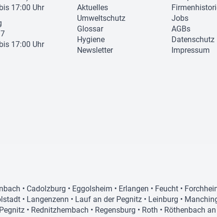
 bis 17:00 Uhr
Aktuelles
Firmenhistor
Umweltschutz
Jobs
g
Glossar
AGBs
37
Hygiene
Datenschutz
 bis 17:00 Uhr
Newsletter
Impressum
nbach
•
Cadolzburg
•
Eggolsheim
•
Erlangen
•
Feucht
•
Forchhei
lstadt
•
Langenzenn
•
Lauf an der Pegnitz
•
Leinburg
•
Manchin
Pegnitz
•
Rednitzhembach
•
Regensburg
•
Roth
•
Röthenbach an 