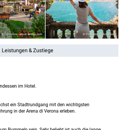
© Comofoto - stock.adobe.com
© GVS - stock.adobe.com
Leistungen & Zustiege
ndessen im Hotel.
chst ein Stadtrundgang mit den wichtigsten
rung in der Arena di Verona erleben.
zum Bummeln sein. Sehr beliebt ist auch die lange