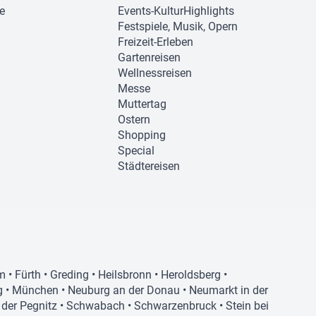
ie
Events-KulturHighlights
Festspiele, Musik, Opern
Freizeit-Erleben
Gartenreisen
Wellnessreisen
Messe
Muttertag
Ostern
Shopping
Special
Städtereisen
m
•
Fürth
•
Greding
•
Heilsbronn
•
Heroldsberg
•
g
•
München
•
Neuburg an der Donau
•
Neumarkt in der
der Pegnitz
•
Schwabach
•
Schwarzenbruck
•
Stein bei