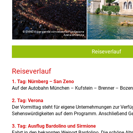
© ENNEVI/per gentile concessione Fondazione
Arena di Verona
Reiseverlauf
Reiseverlauf
1. Tag: Nürnberg – San Zeno
Auf der Autobahn München – Kufstein – Brenner – Bozen
2. Tag: Verona
Der Vormittag steht für eigene Unternehmungen zur Verfü
Sehenswürdigkeiten auf dem Programm. Anschließend Gele
3. Tag: Ausflug Bardolino und Sirmione
Fahrt in den bekannten Weinort Bardolino. Die schöne Alt