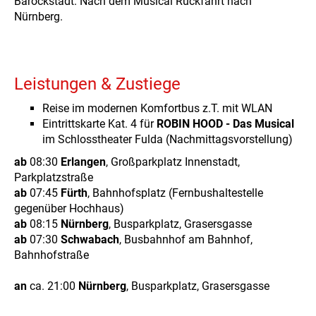
Barockstadt. Nach dem Musical Rückfahrt nach
Nürnberg.
Leistungen & Zustiege
Reise im modernen Komfortbus z.T. mit WLAN
Eintrittskarte Kat. 4 für
ROBIN HOOD - Das Musical
im Schlosstheater Fulda (Nachmittagsvorstellung)
ab
08:30
Erlangen
, Großparkplatz Innenstadt,
Parkplatzstraße
ab
07:45
Fürth
, Bahnhofsplatz (Fernbushaltestelle
gegenüber Hochhaus)
ab
08:15
Nürnberg
, Busparkplatz, Grasersgasse
ab
07:30
Schwabach
, Busbahnhof am Bahnhof,
Bahnhofstraße
an
ca. 21:00
Nürnberg
, Busparkplatz, Grasersgasse