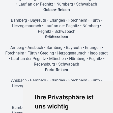
•
Lauf an der Pegnitz
•
Nürnberg
•
Schwabach
Ostsee-Reisen
Bamberg
•
Bayreuth
•
Erlangen
•
Forchheim
•
Fürth
•
Herzogenaurach
•
Lauf an der Pegnitz
•
Nürnberg
•
Pegnitz
•
Schwabach
Städtereisen
Amberg
•
Ansbach
•
Bamberg
•
Bayreuth
•
Erlangen
•
Forchheim
•
Fürth
•
Greding
•
Herzogenaurach
•
Ingolstadt
•
Lauf an der Pegnitz
•
München
•
Nürnberg
•
Pegnitz
•
Regensburg
•
Schwabach
Paris-Reisen
Ansbach
•
Bamberg
•
Erlangen
•
Forchheim
•
Fürth
•
Herzogenaurach
•
Lauf an der Pegnitz
•
Nürnberg
•
Schwabach
Ihre Privatsphäre ist
Prag-Reisen
uns wichtig
Bamberg
•
Amberg
•
Erlangen
•
Forchheim
•
Fürth
•