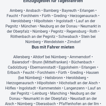
Einzugsgebiet für Tagesfahrten
Amberg
•
Ansbach
•
Bamberg
•
Bayreuth
•
Erlangen
•
Feucht
•
Forchheim
•
Fürth
•
Greding
•
Herzogenaurach
•
Heroldsberg
•
Hilpoltstein
•
Ingolstadt
•
Lauf an der
Pegnitz
•
München
•
Neuburg an der Donau
•
Neumarkt in
der Oberpfalz
•
Nürnberg
•
Pegnitz
•
Regensburg
•
Roth
•
Röthenbach an der Pegnitz
•
Schwabach
•
Stein bei
Nürnberg
•
Wendelstein
•
Zirndorf
Bus mit Fahrer mieten
Allersberg
•
Altdorf bei Nürnberg
•
Ammerndorf
•
Baiersdorf
•
Brunn (Mittelfranken)
•
Büchenbach
•
Cadolzburg
•
Ebermannstadt
•
Eggolsheim
•
Erlangen
•
Erlbach
•
Feucht
•
Forchheim
•
Fürth
•
Greding
•
Hausen
(bei Nürnberg)
•
Heilsbronn
•
Heroldsberg
•
Herzogenaurach
•
Hilpoltstein
•
Höchstadt an der Aisch
•
Höfles
•
Ingolstadt
•
Kammerstein
•
Langenzenn
•
Lauf an
der Pegnitz
•
Leinburg
•
Manching
•
Neuburg an der
Donau
•
Neumarkt in der Oberpfalz
•
Neustadt an der
Aisch
•
Nürnberg
•
Oberasbach
•
Pfaffenhofen an der Ilm
•