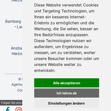
Herzogenaurach
•
Lauf an der Pegnitz
•
Nürnberg
•
Diese Website verwendet Cookies
Schwabach
und Targeting Technologien, um
Wien-Reisen
Ihnen ein besseres Internet-
Bamberg
•
Erlangen
•
Forchheim
•
Fürth
•
Herzogenaurach
Erlebnis zu ermöglichen und die
•
Lauf an der Pegnitz
•
Nürnberg
•
Regensburg
•
Werbung, die Sie sehen, besser an
Schwabach
Ihre Bedürfnisse anzupassen.
Disneyland-Reisen
Diese Technologien nutzen wir
außerdem, um Ergebnisse zu
Ansbach
•
Bamberg
•
Erlangen
•
Forchheim
•
Fürth
•
messen, um zu verstehen, woher
Herzogenaurach
•
Lauf an der Pegnitz
•
Nürnberg
•
unsere Besucher kommen oder um
Schwabach
unsere Website weiter zu
entwickeln.
© NEUKAM-REBA 2026 | created by
vistabus.de
Alle akzeptieren
Agenturbereich
Versicherungsvertrag widerrufen
AGB
Cookies
Datenschutz
Glossar
Impressum
|
Ich lehne ab
deutsch
,
english
Folgen Sie uns auf
Einstellungen ändern