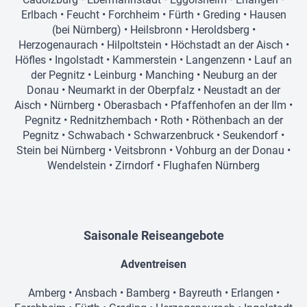
Erlbach
•
Feucht
•
Forchheim
•
Fürth
•
Greding
•
Hausen
(bei Nürnberg)
•
Heilsbronn
•
Heroldsberg
•
Herzogenaurach
•
Hilpoltstein
•
Höchstadt an der Aisch
•
Höfles
•
Ingolstadt
•
Kammerstein
•
Langenzenn
•
Lauf an
der Pegnitz
•
Leinburg
•
Manching
•
Neuburg an der
Donau
•
Neumarkt in der Oberpfalz
•
Neustadt an der
Aisch
•
Nürnberg
•
Oberasbach
•
Pfaffenhofen an der Ilm
•
Pegnitz
•
Rednitzhembach
•
Roth
•
Röthenbach an der
Pegnitz
•
Schwabach
•
Schwarzenbruck
•
Seukendorf
•
Stein bei Nürnberg
•
Veitsbronn
•
Vohburg an der Donau
•
Wendelstein
•
Zirndorf
•
Flughafen Nürnberg
Saisonale Reiseangebote
Adventreisen
Amberg
•
Ansbach
•
Bamberg
•
Bayreuth
•
Erlangen
•