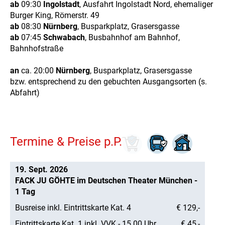
ab
09:30
Ingolstadt
, Ausfahrt Ingolstadt Nord, ehemaliger
Burger King, Römerstr. 49
ab
08:30
Nürnberg
, Busparkplatz, Grasersgasse
ab
07:45
Schwabach
, Busbahnhof am Bahnhof,
Bahnhofstraße
an
ca. 20:00
Nürnberg
, Busparkplatz, Grasersgasse
bzw. entsprechend zu den gebuchten Ausgangsorten (s.
Abfahrt)
Termine & Preise p.P.
19. Sept. 2026
FACK JU GÖHTE im Deutschen Theater München -
1 Tag
Busreise inkl. Eintrittskarte Kat. 4
€ 129,-
Eintrittskarte Kat. 1 inkl. VVK - 15.00 Uhr
€ 45,-