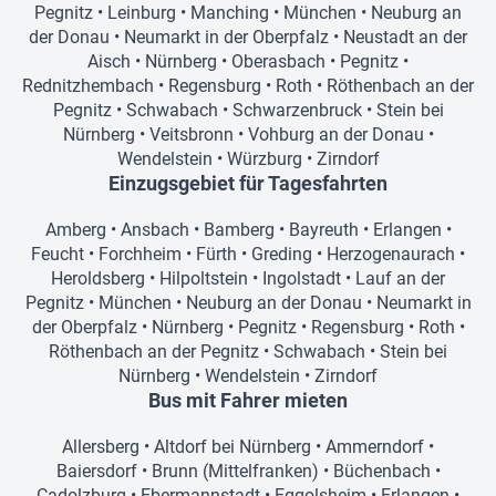
Pegnitz
•
Leinburg
•
Manching
•
München
•
Neuburg an
der Donau
•
Neumarkt in der Oberpfalz
•
Neustadt an der
Aisch
•
Nürnberg
•
Oberasbach
•
Pegnitz
•
Rednitzhembach
•
Regensburg
•
Roth
•
Röthenbach an der
Pegnitz
•
Schwabach
•
Schwarzenbruck
•
Stein bei
Nürnberg
•
Veitsbronn
•
Vohburg an der Donau
•
Wendelstein
•
Würzburg
•
Zirndorf
Einzugsgebiet für Tagesfahrten
Amberg
•
Ansbach
•
Bamberg
•
Bayreuth
•
Erlangen
•
Feucht
•
Forchheim
•
Fürth
•
Greding
•
Herzogenaurach
•
Heroldsberg
•
Hilpoltstein
•
Ingolstadt
•
Lauf an der
Pegnitz
•
München
•
Neuburg an der Donau
•
Neumarkt in
der Oberpfalz
•
Nürnberg
•
Pegnitz
•
Regensburg
•
Roth
•
Röthenbach an der Pegnitz
•
Schwabach
•
Stein bei
Nürnberg
•
Wendelstein
•
Zirndorf
Bus mit Fahrer mieten
Allersberg
•
Altdorf bei Nürnberg
•
Ammerndorf
•
Baiersdorf
•
Brunn (Mittelfranken)
•
Büchenbach
•
Cadolzburg
•
Ebermannstadt
•
Eggolsheim
•
Erlangen
•