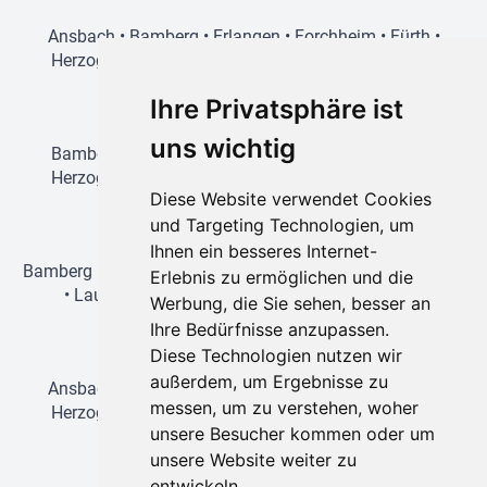
Ansbach
•
Bamberg
•
Erlangen
•
Forchheim
•
Fürth
•
Herzogenaurach
•
Lauf an der Pegnitz
•
Nürnberg
•
Schwabach
Ihre Privatsphäre ist
Prag-Reisen
uns wichtig
Bamberg
•
Amberg
•
Erlangen
•
Forchheim
•
Fürth
•
Herzogenaurach
•
Lauf an der Pegnitz
•
Nürnberg
•
Diese Website verwendet Cookies
Schwabach
und Targeting Technologien, um
Wien-Reisen
Ihnen ein besseres Internet-
Bamberg
•
Erlangen
•
Forchheim
•
Fürth
•
Herzogenaurach
Erlebnis zu ermöglichen und die
•
Lauf an der Pegnitz
•
Nürnberg
•
Regensburg
•
Werbung, die Sie sehen, besser an
Schwabach
Ihre Bedürfnisse anzupassen.
Disneyland-Reisen
Diese Technologien nutzen wir
außerdem, um Ergebnisse zu
Ansbach
•
Bamberg
•
Erlangen
•
Forchheim
•
Fürth
•
messen, um zu verstehen, woher
Herzogenaurach
•
Lauf an der Pegnitz
•
Nürnberg
•
unsere Besucher kommen oder um
Schwabach
unsere Website weiter zu
entwickeln.