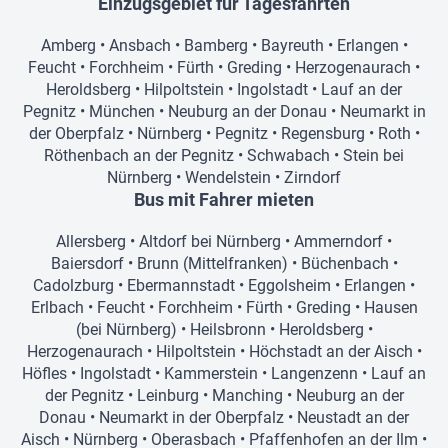
Einzugsgebiet für Tagesfahrten
Amberg
•
Ansbach
•
Bamberg
•
Bayreuth
•
Erlangen
•
Feucht
•
Forchheim
•
Fürth
•
Greding
•
Herzogenaurach
•
Heroldsberg
•
Hilpoltstein
•
Ingolstadt
•
Lauf an der
Pegnitz
•
München
•
Neuburg an der Donau
•
Neumarkt in
der Oberpfalz
•
Nürnberg
•
Pegnitz
•
Regensburg
•
Roth
•
Röthenbach an der Pegnitz
•
Schwabach
•
Stein bei
Nürnberg
•
Wendelstein
•
Zirndorf
Bus mit Fahrer mieten
Allersberg
•
Altdorf bei Nürnberg
•
Ammerndorf
•
Baiersdorf
•
Brunn (Mittelfranken)
•
Büchenbach
•
Cadolzburg
•
Ebermannstadt
•
Eggolsheim
•
Erlangen
•
Erlbach
•
Feucht
•
Forchheim
•
Fürth
•
Greding
•
Hausen
(bei Nürnberg)
•
Heilsbronn
•
Heroldsberg
•
Herzogenaurach
•
Hilpoltstein
•
Höchstadt an der Aisch
•
Höfles
•
Ingolstadt
•
Kammerstein
•
Langenzenn
•
Lauf an
der Pegnitz
•
Leinburg
•
Manching
•
Neuburg an der
Donau
•
Neumarkt in der Oberpfalz
•
Neustadt an der
Aisch
•
Nürnberg
•
Oberasbach
•
Pfaffenhofen an der Ilm
•