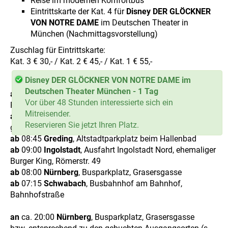
Reise im modernen Komfortbus
Eintrittskarte der Kat. 4 für
Disney DER GLÖCKNER
VON NOTRE DAME
im Deutschen Theater in
München (Nachmittagsvorstellung)
Zuschlag für Eintrittskarte:
Kat. 3 € 30,- / Kat. 2 € 45,- / Kat. 1 € 55,-
Disney DER GLÖCKNER VON NOTRE DAME im
Deutschen Theater München - 1 Tag
ab
07:15
Erlangen
, Großparkplatz Innenstadt,
Vor über 48 Stunden interessierte sich ein
Parkplatzstraße
Mitreisender.
ab
07:30
Fürth
, Bahnhofsplatz (Fernbushaltestelle
Reservieren Sie jetzt Ihren Platz.
gegenüber Hochhaus)
ab
08:45
Greding
, Altstadtparkplatz beim Hallenbad
ab
09:00
Ingolstadt
, Ausfahrt Ingolstadt Nord, ehemaliger
Burger King, Römerstr. 49
ab
08:00
Nürnberg
, Busparkplatz, Grasersgasse
ab
07:15
Schwabach
, Busbahnhof am Bahnhof,
Bahnhofstraße
an
ca. 20:00
Nürnberg
, Busparkplatz, Grasersgasse