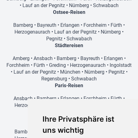
•
Lauf an der Pegnitz
•
Nürnberg
•
Schwabach
Ostsee-Reisen
Bamberg
•
Bayreuth
•
Erlangen
•
Forchheim
•
Fürth
•
Herzogenaurach
•
Lauf an der Pegnitz
•
Nürnberg
•
Pegnitz
•
Schwabach
Städtereisen
Amberg
•
Ansbach
•
Bamberg
•
Bayreuth
•
Erlangen
•
Forchheim
•
Fürth
•
Greding
•
Herzogenaurach
•
Ingolstadt
•
Lauf an der Pegnitz
•
München
•
Nürnberg
•
Pegnitz
•
Regensburg
•
Schwabach
Paris-Reisen
Ansbach
•
Bamberg
•
Erlangen
•
Forchheim
•
Fürth
•
Herzogenaurach
•
Lauf an der Pegnitz
•
Nürnberg
•
Schwabach
Ihre Privatsphäre ist
Prag-Reisen
uns wichtig
Bamberg
•
Amberg
•
Erlangen
•
Forchheim
•
Fürth
•