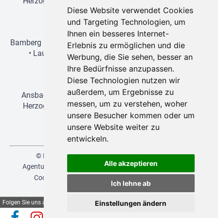
Herzogenaurach
•
Lauf an der Pegnitz
•
Nürnberg
•
Diese Website verwendet Cookies
Schwabach
und Targeting Technologien, um
Wien-Reisen
Ihnen ein besseres Internet-
Bamberg
•
Erlangen
•
Forchheim
•
Fürth
•
Herzogenaurach
Erlebnis zu ermöglichen und die
•
Lauf an der Pegnitz
•
Nürnberg
•
Regensburg
•
Werbung, die Sie sehen, besser an
Schwabach
Ihre Bedürfnisse anzupassen.
Disneyland-Reisen
Diese Technologien nutzen wir
außerdem, um Ergebnisse zu
Ansbach
•
Bamberg
•
Erlangen
•
Forchheim
•
Fürth
•
messen, um zu verstehen, woher
Herzogenaurach
•
Lauf an der Pegnitz
•
Nürnberg
•
unsere Besucher kommen oder um
Schwabach
unsere Website weiter zu
entwickeln.
© NEUKAM-REBA 2026 | created by
vistabus.de
Alle akzeptieren
Agenturbereich
Versicherungsvertrag widerrufen
AGB
Cookies
Datenschutz
Glossar
Impressum
|
Ich lehne ab
deutsch
,
english
Folgen Sie uns auf
Einstellungen ändern