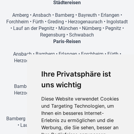
Städtereisen
Amberg
•
Ansbach
•
Bamberg
•
Bayreuth
•
Erlangen
•
Forchheim
•
Fürth
•
Greding
•
Herzogenaurach
•
Ingolstadt
•
Lauf an der Pegnitz
•
München
•
Nürnberg
•
Pegnitz
•
Regensburg
•
Schwabach
Paris-Reisen
Ansbach
•
Bamberg
•
Erlangen
•
Forchheim
•
Fürth
•
Herzogenaurach
•
Lauf an der Pegnitz
•
Nürnberg
•
Schwabach
Ihre Privatsphäre ist
Prag-Reisen
uns wichtig
Bamberg
•
Amberg
•
Erlangen
•
Forchheim
•
Fürth
•
Herzogenaurach
•
Lauf an der Pegnitz
•
Nürnberg
•
Diese Website verwendet Cookies
Schwabach
und Targeting Technologien, um
Wien-Reisen
Ihnen ein besseres Internet-
Bamberg
•
Erlangen
•
Forchheim
•
Fürth
•
Herzogenaurach
Erlebnis zu ermöglichen und die
•
Lauf an der Pegnitz
•
Nürnberg
•
Regensburg
•
Werbung, die Sie sehen, besser an
Schwabach