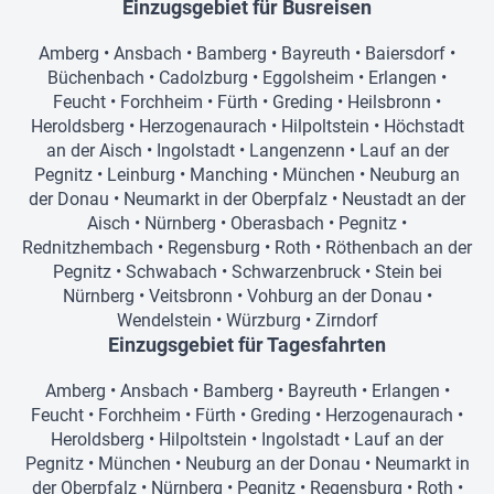
Einzugsgebiet für Busreisen
Amberg
•
Ansbach
•
Bamberg
•
Bayreuth
•
Baiersdorf
•
Büchenbach
•
Cadolzburg
•
Eggolsheim
•
Erlangen
•
Feucht
•
Forchheim
•
Fürth
•
Greding
•
Heilsbronn
•
Heroldsberg
•
Herzogenaurach
•
Hilpoltstein
•
Höchstadt
an der Aisch
•
Ingolstadt
•
Langenzenn
•
Lauf an der
Pegnitz
•
Leinburg
•
Manching
•
München
•
Neuburg an
der Donau
•
Neumarkt in der Oberpfalz
•
Neustadt an der
Aisch
•
Nürnberg
•
Oberasbach
•
Pegnitz
•
Rednitzhembach
•
Regensburg
•
Roth
•
Röthenbach an der
Pegnitz
•
Schwabach
•
Schwarzenbruck
•
Stein bei
Nürnberg
•
Veitsbronn
•
Vohburg an der Donau
•
Wendelstein
•
Würzburg
•
Zirndorf
Einzugsgebiet für Tagesfahrten
Amberg
•
Ansbach
•
Bamberg
•
Bayreuth
•
Erlangen
•
Feucht
•
Forchheim
•
Fürth
•
Greding
•
Herzogenaurach
•
Heroldsberg
•
Hilpoltstein
•
Ingolstadt
•
Lauf an der
Pegnitz
•
München
•
Neuburg an der Donau
•
Neumarkt in
der Oberpfalz
•
Nürnberg
•
Pegnitz
•
Regensburg
•
Roth
•