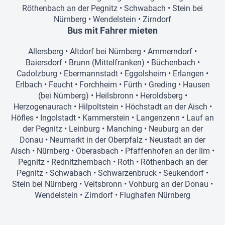
Röthenbach an der Pegnitz
•
Schwabach
•
Stein bei
Nürnberg
•
Wendelstein
•
Zirndorf
Bus mit Fahrer mieten
Allersberg
•
Altdorf bei Nürnberg
•
Ammerndorf
•
Baiersdorf
•
Brunn (Mittelfranken)
•
Büchenbach
•
Cadolzburg
•
Ebermannstadt
•
Eggolsheim
•
Erlangen
•
Erlbach
•
Feucht
•
Forchheim
•
Fürth
•
Greding
•
Hausen
(bei Nürnberg)
•
Heilsbronn
•
Heroldsberg
•
Herzogenaurach
•
Hilpoltstein
•
Höchstadt an der Aisch
•
Höfles
•
Ingolstadt
•
Kammerstein
•
Langenzenn
•
Lauf an
der Pegnitz
•
Leinburg
•
Manching
•
Neuburg an der
Donau
•
Neumarkt in der Oberpfalz
•
Neustadt an der
Aisch
•
Nürnberg
•
Oberasbach
•
Pfaffenhofen an der Ilm
•
Pegnitz
•
Rednitzhembach
•
Roth
•
Röthenbach an der
Pegnitz
•
Schwabach
•
Schwarzenbruck
•
Seukendorf
•
Stein bei Nürnberg
•
Veitsbronn
•
Vohburg an der Donau
•
Wendelstein
•
Zirndorf
•
Flughafen Nürnberg