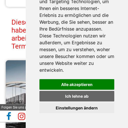
und Targeting Technologien, um
Ihnen ein besseres Internet-
Erlebnis zu ermöglichen und die
Diese Busreisen ab Bamberg
Werbung, die Sie sehen, besser an
Ihre Bedürfnisse anzupassen.
haben Sie leider verpasst, wir
Diese Technologien nutzen wir
arbeiten bereits an neuen
außerdem, um Ergebnisse zu
Terminen.
messen, um zu verstehen, woher
unsere Besucher kommen oder um
unsere Website weiter zu
entwickeln.
Alle akzeptieren
Ich lehne ab
Folgen Sie uns auf
Einstellungen ändern
Automatische Reiseauskunft
✕
(Beta)