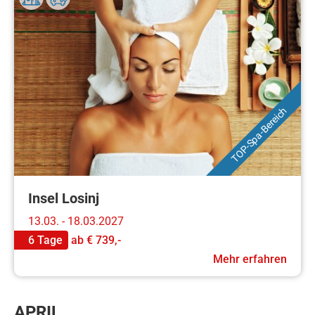
TOP-Spa-Bereich
Insel Losinj
13.03. - 18.03.2027
6 Tage
ab
€ 739,-
Mehr erfahren
APRIL