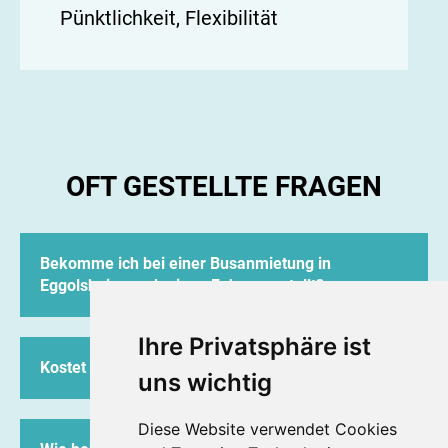
Pünktlichkeit, Flexibilität
OFT GESTELLTE FRAGEN
Bekomme ich bei einer Busanmietung in
Eggolsheim auch einen Fahrer gestellt?
Ja, Neukam Reba bietet ausschließlich Busse mit
Ihre Privatsphäre ist
geschultem, zuverlässigem, erfahrenem und
Kostet mich die Anfrage etwas?
freundlichem Fahrpersonal an. Busse an
uns wichtig
Selbstfahrer vermieten wir nicht.
Nein, Ihre Anfrage und das Angebot sind für Sie
Diese Website verwendet Cookies
kostenfrei.