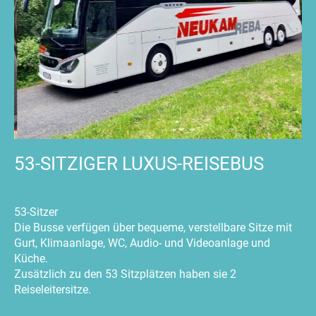
53-SITZIGER LUXUS-REISEBUS
53-Sitzer
Die Busse verfügen über bequeme, verstellbare Sitze mit
Gurt, Klimaanlage, WC, Audio- und Videoanlage und
Küche.
Zusätzlich zu den 53 Sitzplätzen haben sie 2
Reiseleitersitze.