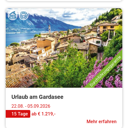
Durchführungsgarantie
Urlaub am Gardasee
22.08. - 05.09.2026
15 Tage
ab
€ 1.219,-
Mehr erfahren