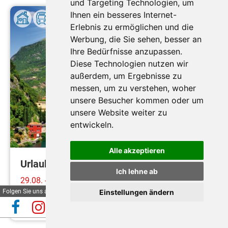
und Targeting Technologien, um
Ihnen ein besseres Internet-
Erlebnis zu ermöglichen und die
Werbung, die Sie sehen, besser an
Ihre Bedürfnisse anzupassen.
Diese Technologien nutzen wir
außerdem, um Ergebnisse zu
messen, um zu verstehen, woher
Durchführungsgarantie
unsere Besucher kommen oder um
unsere Website weiter zu
entwickeln.
Alle akzeptieren
Urlaub am Gardasee
Ich lehne ab
29.08. - 12.09.2026
Folgen Sie uns auf
Einstellungen ändern
15 Tage
ab
€ 979,-
Mehr erfahren
Automatische Reiseauskunft
✕
(Beta)