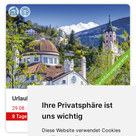
Durchführungsgarantie
Urlaub in Südtirol
Ihre Privatsphäre ist
29.08. - 05.09.2026
uns wichtig
8 Tage
ab
€ 659,-
Mehr erfahren
Diese Website verwendet Cookies