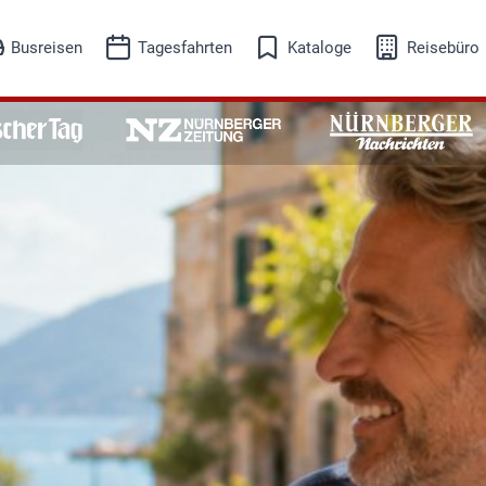
Busreisen
Tagesfahrten
Kataloge
Reisebüro
eisesuche
Reisesuche
isekalender
Reisekalender
Busreisen
Tagesfahrten
Adventreisen
Ausflugsfahrten
Events-Kultur
Freizeit-Erleben
Musicalreisen
Schifffahrt
Skireisen
Städtereisen