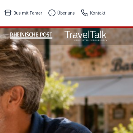
Bus mit Fahrer
Über uns
Kontakt
Unser Angebot
Fuhrpark
Fuhrpark
Firmenhistorie
Anfrageformular
Referenzen
Jobs