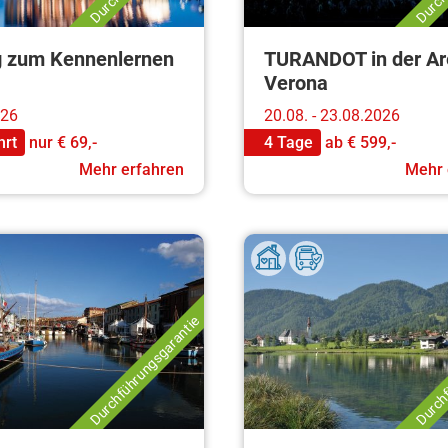
g zum Kennenlernen
TURANDOT in der Ar
Verona
026
20.08. - 23.08.2026
hrt
nur
€ 69,-
4 Tage
ab
€ 599,-
Mehr erfahren
Mehr 
Durchführungsgarantie
Durchf