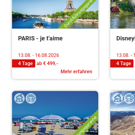
Durchführungsgarantie
PARIS - je t'aime
Disney
13.08. - 16.08.2026
13.08. -
4 Tage
ab
€ 499,-
4 Tage
Mehr erfahren
Durchführungsgarantie