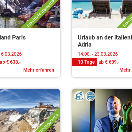
Durchführungsgarantie
Durchf
land Paris
Urlaub an der italie
Adria
 16.08.2026
14.08. - 23.08.2026
ab
€ 638,-
10 Tage
ab
€ 689,-
Mehr erfahren
Mehr 
Durchführungsgarantie
Durchf