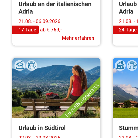
Urlaub an der italienischen
Urlaub 
Adria
Adria
21.08. - 06.09.2026
21.08. -
17 Tage
ab
€ 769,-
24 Tage
Mehr erfahren
Durchführungsgarantie
Urlaub in Südtirol
Stumm 
22.08. - 29.08.2026
22.08. -