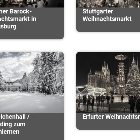
cher Barock-
Stuttgarter
chtsmarkt in
Weihnachtsmarkt
gsburg
ichenhall /
Erfurter Weihnachts
ding zum
lernen