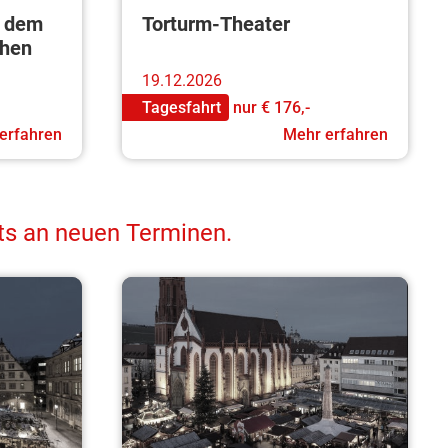
f dem
Torturm-Theater
chen
19.12.2026
Tagesfahrt
nur
€ 176,-
erfahren
Mehr erfahren
its an neuen Terminen.