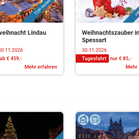
in
TOP-Hotellage
eihnacht Lindau
Weihnachtszauber i
Spessart
 30.11.2026
30.11.2026
ab
€ 459,-
Tagesfahrt
nur
€ 85,-
Mehr erfahren
Mehr 