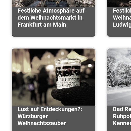
Festliche Atmosphäre auf
Festli
dem Weihnachtsmarkt in
Weihna
Frankfurt am Main
Ludwi
Lust auf Entdeckungen?:
Bad Re
Würzburger
Ruhpol
Weihnachtszauber
Kennen