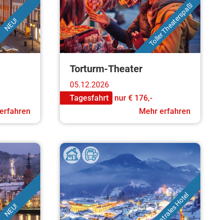
Toller Theaterspaß!
NEU!
Torturm-Theater
05.12.2026
Tagesfahrt
nur
€ 176,-
erfahren
Mehr erfahren
Zentrales Hotel
NEU!