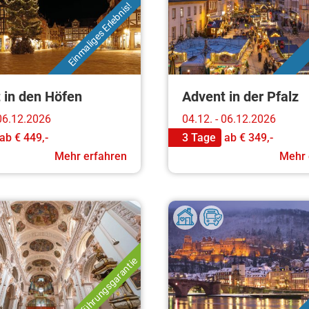
Einmaliges Erlebnis!
 in den Höfen
Advent in der Pfalz
 06.12.2026
04.12. - 06.12.2026
ab
€ 449,-
3 Tage
ab
€ 349,-
Mehr erfahren
Mehr 
Durchführungsgarantie