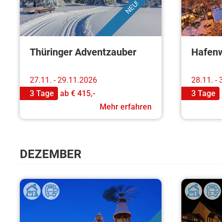
NEU!
Thüringer Adventzauber
Hafenw
27.11. - 29.11.2026
28.11. -
3 Tage
ab
€ 415,-
3 Tage
Mehr erfahren
DEZEMBER