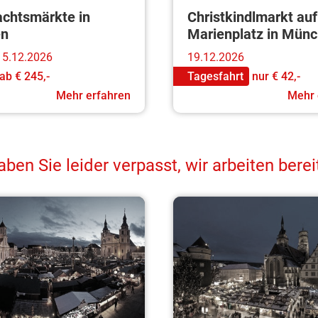
chtsmärkte in
Christkindlmarkt au
en
Marienplatz in Mün
 15.12.2026
19.12.2026
ab
€ 245,-
Tagesfahrt
nur
€ 42,-
Mehr erfahren
Mehr 
en Sie leider verpasst, wir arbeiten bere