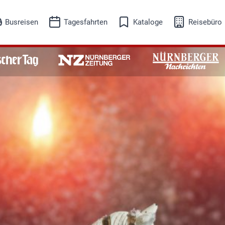
Busreisen
Tagesfahrten
Kataloge
Reisebüro
eisesuche
Reisesuche
isekalender
Reisekalender
Busreisen
Tagesfahrten
Adventreisen
Ausflugsfahrten
Events-Kultur
Freizeit-Erleben
Musicalreisen
Schifffahrt
Skireisen
Städtereisen