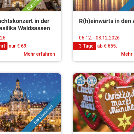
chtskonzert in der
R(h)einwärts in den
basilika Waldsassen
026
06.12. - 08.12.2026
hrt
nur
€ 69,-
3 Tage
ab
€ 655,-
Mehr erfahren
Mehr 
Der Klassiker!