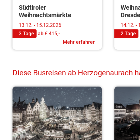
Südtiroler
Weihna
Weihnachtsmärkte
Dresd
13.12. - 15.12.2026
14.12. -
3 Tage
ab
€ 415,-
2 Tage
Mehr erfahren
Diese Busreisen ab Herzogenaurach hab