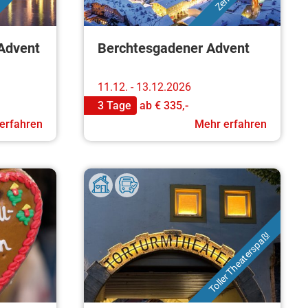
 Advent
Berchtesgadener Advent
11.12. - 13.12.2026
3 Tage
ab
€ 335,-
erfahren
Mehr erfahren
Toller Theaterspaß!