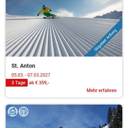
Skigebiet Arlberg
St. Anton
05.03. - 07.03.2027
3 Tage
ab
€ 359,-
Mehr erfahren