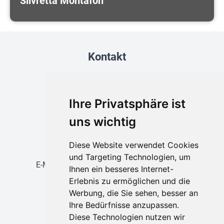
Silvretta Montafon
Kontakt
Buchungen unter:
Telefon: 0911 / 202 29 0
E-Mail:
info@neukam-reba.de
Ihre Privatsphäre ist
Reisebüro Nürnberg
uns wichtig
Hallplatz 2 (Mauthalle)
Busvermietung
Diese Website verwendet Cookies
Telefon: 0911 / 200 13-10
und Targeting Technologien, um
E-Mail:
busvermietung@neukam-reba.de
Ihnen ein besseres Internet-
Erlebnis zu ermöglichen und die
Öffnungszeiten
Werbung, die Sie sehen, besser an
Ihre Bedürfnisse anzupassen.
Reisebüro Nürnberg
Diese Technologien nutzen wir
Hallplatz 2 (Mauthalle)