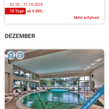
02.10. - 11.10.2026
10 Tage
ab
€ 889,-
Mehr erfahren
DEZEMBER
Thermalhallenbad