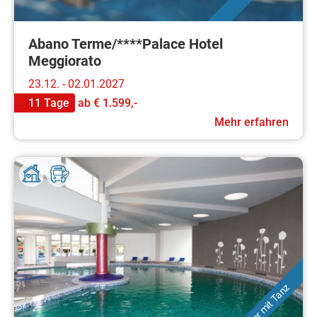
Abano Terme/****Palace Hotel
Meggiorato
23.12. - 02.01.2027
11 Tage
ab
€ 1.599,-
Mehr erfahren
Silvester mit Tanz