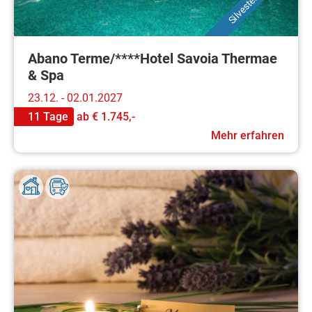
Abano Terme/****Hotel Savoia Thermae
& Spa
23.12. - 02.01.2027
11 Tage
ab
€ 1.745,-
Mehr erfahren