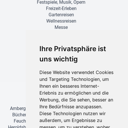
Festspiele, Musik, Opern
Freizeit-Erleben
Gartenreisen
Wellnessreisen
Messe
Muttertag
Ostern
Shopping
Ihre Privatsphäre ist
Special
uns wichtig
Städtereisen
Diese Website verwendet Cookies
und Targeting Technologien, um
Ihnen ein besseres Internet-
Erlebnis zu ermöglichen und die
Einzugsgebiet für Busreisen
Werbung, die Sie sehen, besser an
Ihre Bedürfnisse anzupassen.
Amberg
•
Ansbach
•
Bamberg
•
Bayreuth
•
Baiersdorf
•
Diese Technologien nutzen wir
Büchenbach
•
Cadolzburg
•
Eggolsheim
•
Erlangen
•
außerdem, um Ergebnisse zu
Feucht
•
Forchheim
•
Fürth
•
Greding
•
Heilsbronn
•
messen, um zu verstehen, woher
Heroldsberg
•
Herzogenaurach
•
Hilpoltstein
•
Höchstadt