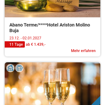
Abano Terme/****Hotel Ariston Molino
Buja
23.12. - 02.01.2027
11 Tage
ab
€ 1.439,-
Mehr erfahren