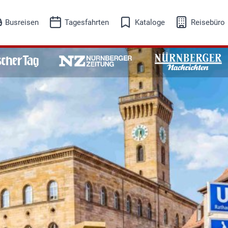
Busreisen
Tagesfahrten
Kataloge
Reisebüro
eisesuche
Reisesuche
isekalender
Reisekalender
Busreisen
Tagesfahrten
Adventreisen
Ausflugsfahrten
Events-Kultur
Freizeit-Erleben
Musicalreisen
Schifffahrt
Skireisen
Städtereisen