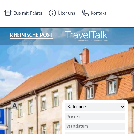
Bus mit Fahrer
Über uns
Kontakt
Unser Angebot
Fuhrpark
Fuhrpark
Firmenhistorie
Anfrageformular
Referenzen
Jobs