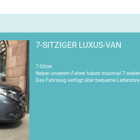
7-SITZIGER LUXUS-VAN
7-Sitzer
Neben unserem Fahrer haben maximal 7 weitere
Das Fahrzeug verfügt über bequeme Ledersitze 