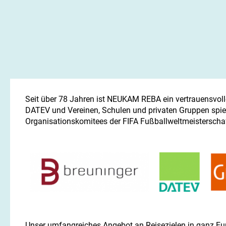
Seit über 78 Jahren ist NEUKAM REBA ein vertrauensvol
DATEV und Vereinen, Schulen und privaten Gruppen spiegel
Organisationskomitees der FIFA Fußballweltmeisterscha
Unser umfangreiches Angebot an Reisezielen in ganz Europ