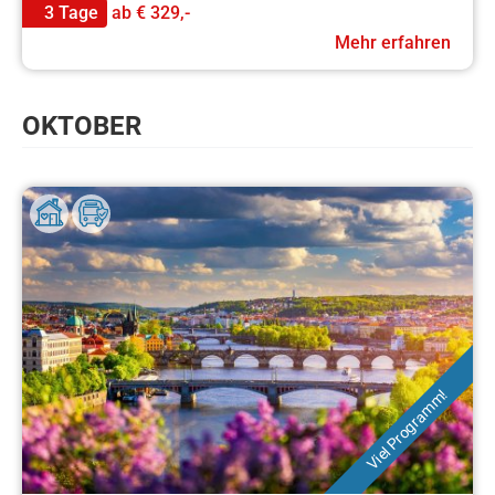
3 Tage
ab
€ 329,-
Mehr erfahren
OKTOBER
Viel Programm!