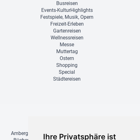
Busreisen
Events-KulturHighlights
Festspiele, Musik, Opern
Freizeit-Erleben
Gartenreisen
Wellnessreisen
Messe
Muttertag
Ostern
Shopping
Special
Städtereisen
Einzugsgebiet für Busreisen
Amberg
•
Ansbach
•
Bamberg
•
Bayreuth
•
Baiersdorf
•
Ihre Privatsphäre ist