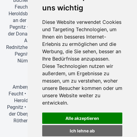
Büchenbach
•
Cadolzburg
•
Eggolsheim
•
Erlangen
•
uns wichtig
Feucht
•
Forchheim
•
Fürth
•
Greding
•
Heilsbronn
•
Heroldsberg
•
Herzogenaurach
•
Hilpoltstein
•
Höchstadt
an der Aisch
•
Ingolstadt
•
Langenzenn
•
Lauf an der
Diese Website verwendet Cookies
Pegnitz
•
Leinburg
•
Manching
•
München
•
Neuburg an
und Targeting Technologien, um
der Donau
•
Neumarkt in der Oberpfalz
•
Neustadt an der
Ihnen ein besseres Internet-
Aisch
•
Nürnberg
•
Oberasbach
•
Pegnitz
•
Erlebnis zu ermöglichen und die
Rednitzhembach
•
Regensburg
•
Roth
•
Röthenbach an der
Werbung, die Sie sehen, besser an
Pegnitz
•
Schwabach
•
Schwarzenbruck
•
Stein bei
Ihre Bedürfnisse anzupassen.
Nürnberg
•
Veitsbronn
•
Vohburg an der Donau
•
Diese Technologien nutzen wir
Wendelstein
•
Würzburg
•
Zirndorf
außerdem, um Ergebnisse zu
Einzugsgebiet für Tagesfahrten
messen, um zu verstehen, woher
Amberg
•
Ansbach
•
Bamberg
•
Bayreuth
•
Erlangen
•
unsere Besucher kommen oder um
Feucht
•
Forchheim
•
Fürth
•
Greding
•
Herzogenaurach
•
unsere Website weiter zu
Heroldsberg
•
Hilpoltstein
•
Ingolstadt
•
Lauf an der
entwickeln.
Pegnitz
•
München
•
Neuburg an der Donau
•
Neumarkt in
der Oberpfalz
•
Nürnberg
•
Pegnitz
•
Regensburg
•
Roth
•
Alle akzeptieren
Röthenbach an der Pegnitz
•
Schwabach
•
Stein bei
Nürnberg
•
Wendelstein
•
Zirndorf
Ich lehne ab
Bus mit Fahrer mieten