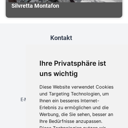
Silvretta Montafon
Kontakt
Buchungen unter:
Telefon: 0911 / 202 29 0
Ihre Privatsphäre ist
E-Mail:
info@neukam-reba.de
Reisebüro Nürnberg
uns wichtig
Hallplatz 2 (Mauthalle)
Diese Website verwendet Cookies
Busvermietung
Telefon: 0911 / 200 13-10
und Targeting Technologien, um
E-Mail:
busvermietung@neukam-reba.de
Ihnen ein besseres Internet-
Erlebnis zu ermöglichen und die
Öffnungszeiten
Werbung, die Sie sehen, besser an
Ihre Bedürfnisse anzupassen.
Reisebüro Nürnberg