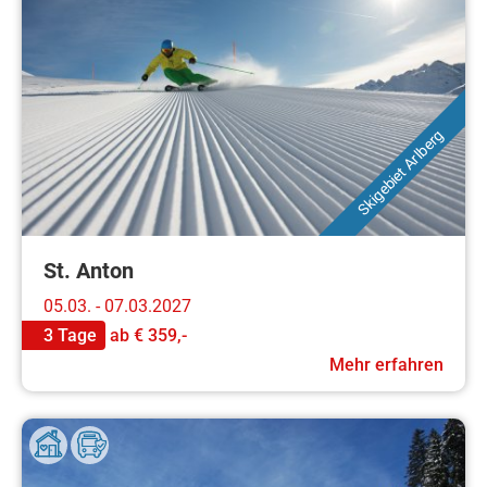
Skigebiet Arlberg
St. Anton
05.03. - 07.03.2027
3 Tage
ab
€ 359,-
Mehr erfahren