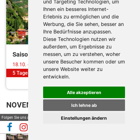
und Targeting Technologien, um
Ihnen ein besseres Internet-
Durchführungsgarantie
Erlebnis zu ermöglichen und die
Werbung, die Sie sehen, besser an
Ihre Bedürfnisse anzupassen.
Diese Technologien nutzen wir
außerdem, um Ergebnisse zu
Saisonabschluss am Gardasee
messen, um zu verstehen, woher
unsere Besucher kommen oder um
18.10. - 22.10.2026
unsere Website weiter zu
5 Tage
ab
€ 569,-
entwickeln.
Mehr erfahren
Alle akzeptieren
NOVEMBER
Ich lehne ab
Folgen Sie uns auf
Einstellungen ändern
Automatische Reiseauskunft
✕
(Beta)