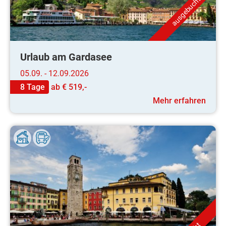
ausgebucht
Urlaub am Gardasee
05.09. - 12.09.2026
8 Tage
ab
€ 519,-
Mehr erfahren