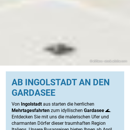
© e55evu - stock.adobe.com
AB INGOLSTADT AN DEN
GARDASEE
Von
Ingolstadt
aus starten die herrlichen
Mehrtagesfahrten
zum idyllischen
Gardasee
🌊.
Entdecken Sie mit uns die malerischen Ufer und
charmanten Dörfer dieser traumhaften Region
Italiens. Unsere Busanreisen bieten Ihnen ab April