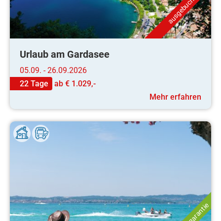
ausgebucht
Urlaub am Gardasee
05.09. - 26.09.2026
22 Tage
ab
€ 1.029,-
Mehr erfahren