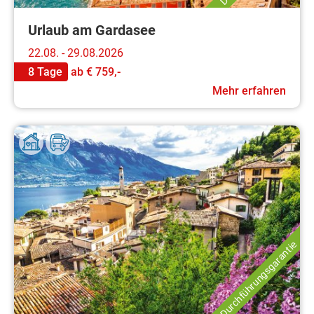
Urlaub am Gardasee
22.08. - 29.08.2026
8 Tage
ab
€ 759,-
Mehr erfahren
Durchführungsgarantie