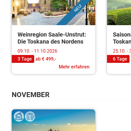
NEU!
Weinregion Saale-Unstrut:
Saison
Die Toskana des Nordens
Toska
09.10. - 11.10.2026
25.10. -
3 Tage
ab
€ 499,-
6 Tage
Mehr erfahren
NOVEMBER