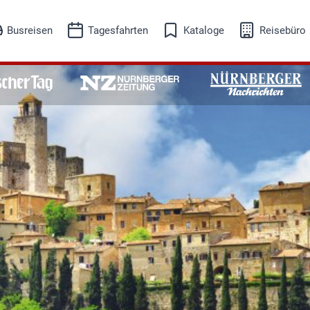
Busreisen
Tagesfahrten
Kataloge
Reisebüro
eisesuche
Reisesuche
isekalender
Reisekalender
Busreisen
Tagesfahrten
Adventreisen
Ausflugsfahrten
Events-Kultur
Freizeit-Erleben
Musicalreisen
Schifffahrt
Skireisen
Städtereisen