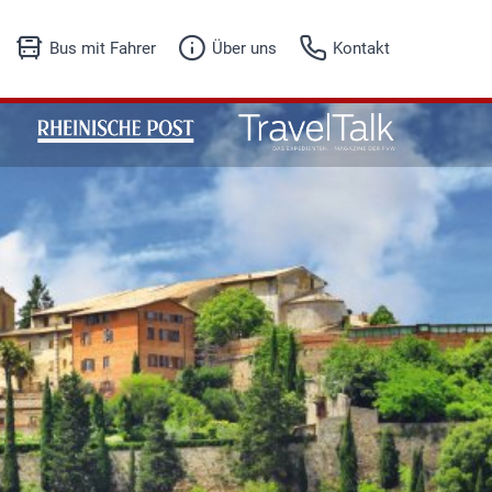
Bus mit Fahrer
Über uns
Kontakt
Unser Angebot
Fuhrpark
Fuhrpark
Firmenhistorie
Anfrageformular
Referenzen
Jobs