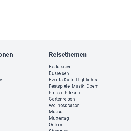
ionen
Reisethemen
Badereisen
Busreisen
ie
Events-KulturHighlights
Festspiele, Musik, Opern
Freizeit-Erleben
Gartenreisen
Wellnessreisen
Messe
Muttertag
Ostern