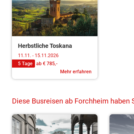
Herbstliche Toskana
11.11. - 15.11.2026
5 Tage
ab
€ 785,-
Mehr erfahren
Diese Busreisen ab Forchheim haben Si