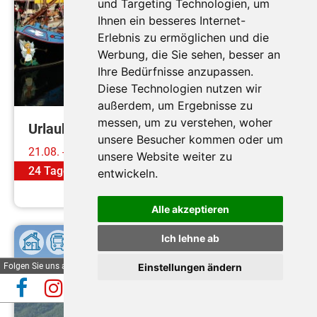
und Targeting Technologien, um
Ihnen ein besseres Internet-
Durchführungsgarantie
Erlebnis zu ermöglichen und die
Werbung, die Sie sehen, besser an
Ihre Bedürfnisse anzupassen.
Diese Technologien nutzen wir
außerdem, um Ergebnisse zu
messen, um zu verstehen, woher
Urlaub an der italienischen Adria
unsere Besucher kommen oder um
21.08. - 13.09.2026
unsere Website weiter zu
24 Tage
ab
€ 979,-
entwickeln.
Mehr erfahren
Alle akzeptieren
Ich lehne ab
Folgen Sie uns auf
Einstellungen ändern
Automatische Reiseauskunft
✕
(Beta)