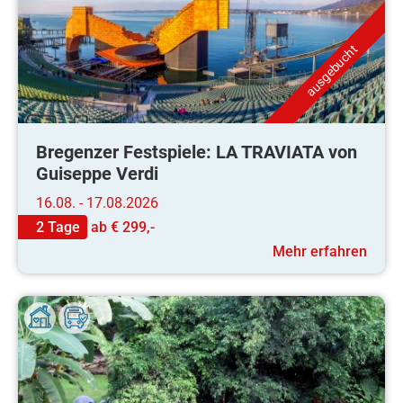
ausgebucht
Bregenzer Festspiele: LA TRAVIATA von
Guiseppe Verdi
16.08. - 17.08.2026
2 Tage
ab
€ 299,-
Mehr erfahren