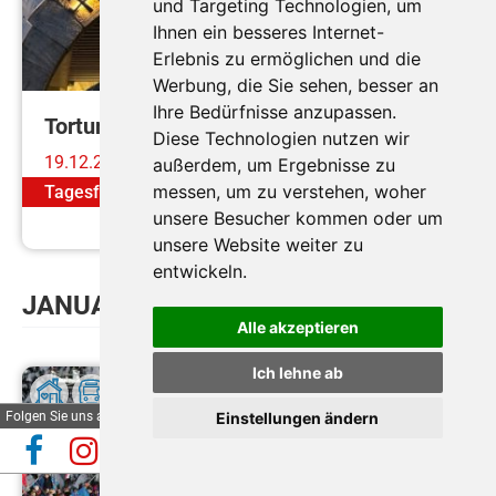
Toller Theaterspaß!
und Targeting Technologien, um
Ihnen ein besseres Internet-
Erlebnis zu ermöglichen und die
Werbung, die Sie sehen, besser an
Ihre Bedürfnisse anzupassen.
Torturm-Theater
Diese Technologien nutzen wir
19.12.2026
außerdem, um Ergebnisse zu
messen, um zu verstehen, woher
Tagesfahrt
nur
€ 176,-
unsere Besucher kommen oder um
Mehr erfahren
unsere Website weiter zu
entwickeln.
JANUAR
Alle akzeptieren
Ich lehne ab
Automatische Reiseauskunft
Folgen Sie uns auf
Einstellungen ändern
✕
(Beta)
Automatische Reiseauskunft (Beta)