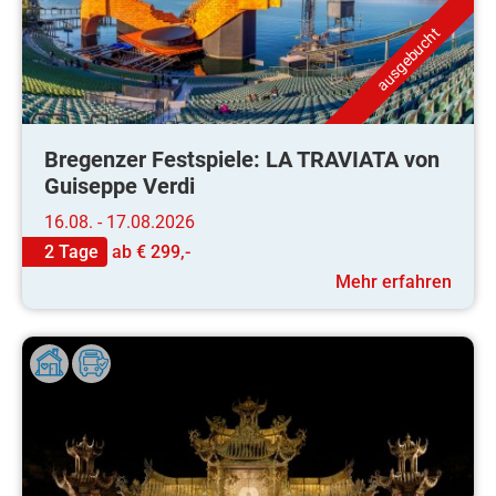
ausgebucht
Bregenzer Festspiele: LA TRAVIATA von
Guiseppe Verdi
16.08. - 17.08.2026
2 Tage
ab
€ 299,-
Mehr erfahren