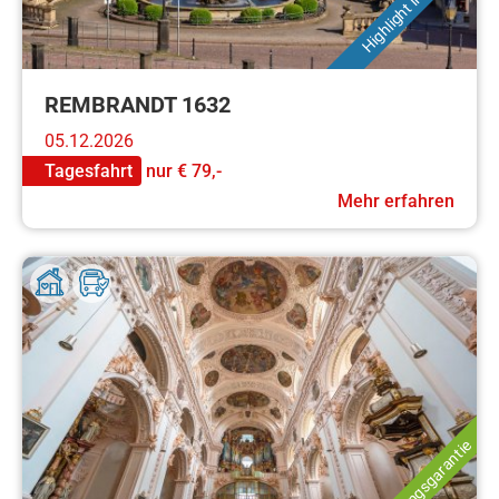
Highlight in Gotha!
REMBRANDT 1632
05.12.2026
Tagesfahrt
nur
€ 79,-
Mehr erfahren