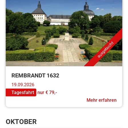
ausgebucht
REMBRANDT 1632
19.09.2026
Tagesfahrt
nur
€ 79,-
Mehr erfahren
OKTOBER