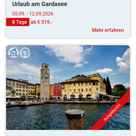
Urlaub am Gardasee
05.09. - 12.09.2026
8 Tage
ab
€ 519,-
Mehr erfahren
ausgebucht