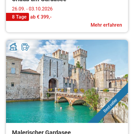
26.09. - 03.10.2026
8 Tage
ab
€ 399,-
Mehr erfahren
Bestseller
Malerischer Gardasee