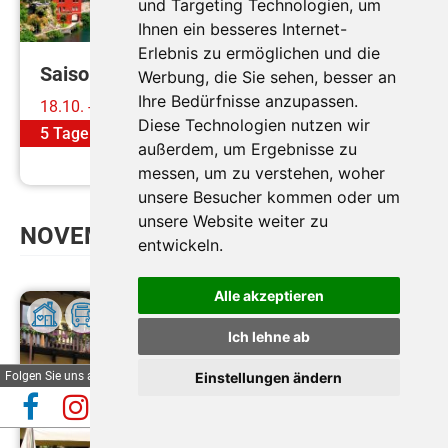
und Targeting Technologien, um
Ihnen ein besseres Internet-
Erlebnis zu ermöglichen und die
Saisonabschluss am Gardasee
Werbung, die Sie sehen, besser an
Ihre Bedürfnisse anzupassen.
18.10. - 22.10.2026
Diese Technologien nutzen wir
5 Tage
ab
€ 569,-
außerdem, um Ergebnisse zu
Mehr erfahren
messen, um zu verstehen, woher
unsere Besucher kommen oder um
unsere Website weiter zu
NOVEMBER
entwickeln.
Alle akzeptieren
Ich lehne ab
Folgen Sie uns auf
Einstellungen ändern
Automatische Reiseauskunft
✕
(Beta)