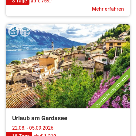
8 Tage
ab
€ 759,-
Mehr erfahren
Durchführungsgarantie
Urlaub am Gardasee
22.08. - 05.09.2026