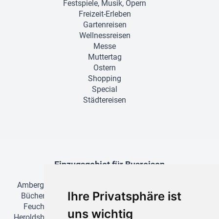
Festspiele, Musik, Opern
Freizeit-Erleben
Gartenreisen
Wellnessreisen
Messe
Muttertag
Ostern
Shopping
Special
Städtereisen
Einzugsgebiet für Busreisen
Amberg
•
Ansbach
•
Bamberg
•
Bayreuth
•
Baiersdorf
•
Ihre Privatsphäre ist
Büchenbach
•
Cadolzburg
•
Eggolsheim
•
Erlangen
•
Feucht
•
Forchheim
•
Fürth
•
Greding
•
Heilsbronn
•
uns wichtig
Heroldsberg
•
Herzogenaurach
•
Hilpoltstein
•
Höchstadt