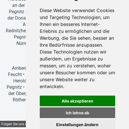
an der Aisch
•
Ingolstadt
•
Langenzenn
•
Lauf an der
Diese Website verwendet Cookies
Pegnitz
•
Leinburg
•
Manching
•
München
•
Neuburg an
und Targeting Technologien, um
der Donau
•
Neumarkt in der Oberpfalz
•
Neustadt an der
Ihnen ein besseres Internet-
Aisch
•
Nürnberg
•
Oberasbach
•
Pegnitz
•
Rednitzhembach
•
Regensburg
•
Roth
•
Röthenbach an der
Erlebnis zu ermöglichen und die
Pegnitz
•
Schwabach
•
Schwarzenbruck
•
Stein bei
Werbung, die Sie sehen, besser an
Nürnberg
•
Veitsbronn
•
Vohburg an der Donau
•
Ihre Bedürfnisse anzupassen.
Wendelstein
•
Würzburg
•
Zirndorf
Diese Technologien nutzen wir
Einzugsgebiet für Tagesfahrten
außerdem, um Ergebnisse zu
messen, um zu verstehen, woher
Amberg
•
Ansbach
•
Bamberg
•
Bayreuth
•
Erlangen
•
unsere Besucher kommen oder um
Feucht
•
Forchheim
•
Fürth
•
Greding
•
Herzogenaurach
•
unsere Website weiter zu
Heroldsberg
•
Hilpoltstein
•
Ingolstadt
•
Lauf an der
entwickeln.
Pegnitz
•
München
•
Neuburg an der Donau
•
Neumarkt in
der Oberpfalz
•
Nürnberg
•
Pegnitz
•
Regensburg
•
Roth
•
Röthenbach an der Pegnitz
•
Schwabach
•
Stein bei
Alle akzeptieren
Nürnberg
•
Wendelstein
•
Zirndorf
Bus mit Fahrer mieten
Ich lehne ab
Allersberg
•
Altdorf bei Nürnberg
•
Ammerndorf
•
Folgen Sie uns auf
Einstellungen ändern