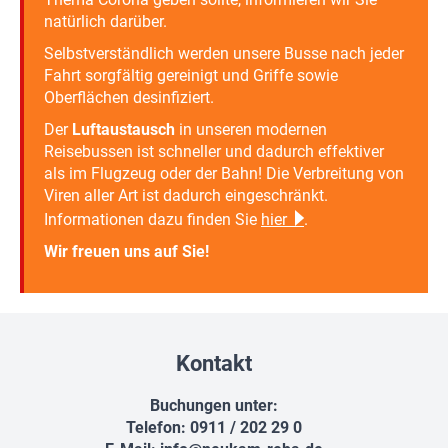
natürlich darüber.
Selbstverständlich werden unsere Busse nach jeder
Fahrt sorgfältig gereinigt und Griffe sowie
Oberflächen desinfiziert.
Der
Luftaustausch
in unseren modernen
Reisebussen ist schneller und dadurch effektiver
als im Flugzeug oder der Bahn! Die Verbreitung von
Viren aller Art ist dadurch eingeschränkt.
Informationen dazu finden Sie
hier
.
Wir freuen uns auf Sie!
Kontakt
Buchungen unter:
Telefon: 0911 / 202 29 0