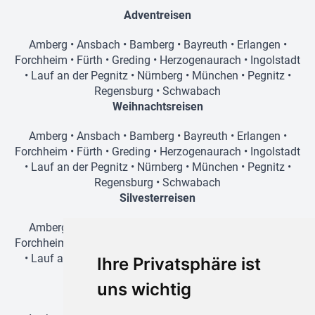
Adventreisen
Amberg
•
Ansbach
•
Bamberg
•
Bayreuth
•
Erlangen
•
Forchheim
•
Fürth
•
Greding
•
Herzogenaurach
•
Ingolstadt
•
Lauf an der Pegnitz
•
Nürnberg
•
München
•
Pegnitz
•
Regensburg
•
Schwabach
Weihnachtsreisen
Amberg
•
Ansbach
•
Bamberg
•
Bayreuth
•
Erlangen
•
Forchheim
•
Fürth
•
Greding
•
Herzogenaurach
•
Ingolstadt
•
Lauf an der Pegnitz
•
Nürnberg
•
München
•
Pegnitz
•
Regensburg
•
Schwabach
Silvesterreisen
Amberg
•
Ansbach
•
Bamberg
•
Bayreuth
•
Erlangen
•
Forchheim
•
Fürth
•
Greding
•
Herzogenaurach
•
Ingolstadt
•
Lauf an der Pegnitz
•
Nürnberg
•
München
•
Pegnitz
•
Ihre Privatsphäre ist
Regensburg
•
Schwabach
uns wichtig
Mehrtages-Ski-Reisen