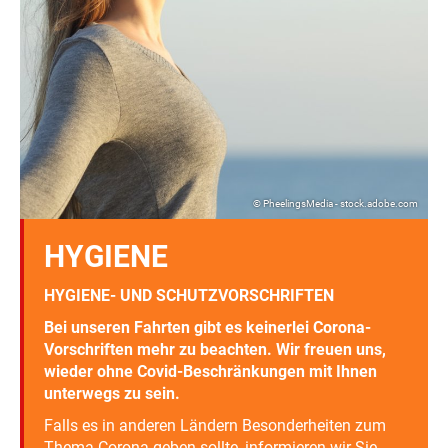
© PheelingsMedia - stock.adobe.com
HYGIENE
HYGIENE- UND SCHUTZVORSCHRIFTEN
Bei unseren Fahrten gibt es keinerlei Corona-
Vorschriften mehr zu beachten. Wir freuen uns,
wieder ohne Covid-Beschränkungen mit Ihnen
unterwegs zu sein.
Falls es in anderen Ländern Besonderheiten zum
Thema Corona geben sollte, informieren wir Sie