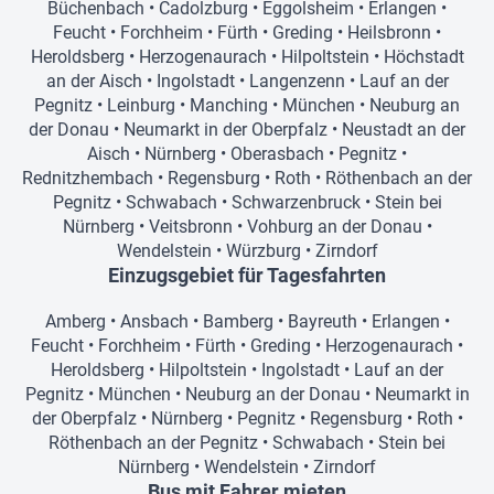
Büchenbach
•
Cadolzburg
•
Eggolsheim
•
Erlangen
•
Feucht
•
Forchheim
•
Fürth
•
Greding
•
Heilsbronn
•
Heroldsberg
•
Herzogenaurach
•
Hilpoltstein
•
Höchstadt
an der Aisch
•
Ingolstadt
•
Langenzenn
•
Lauf an der
Pegnitz
•
Leinburg
•
Manching
•
München
•
Neuburg an
der Donau
•
Neumarkt in der Oberpfalz
•
Neustadt an der
Aisch
•
Nürnberg
•
Oberasbach
•
Pegnitz
•
Rednitzhembach
•
Regensburg
•
Roth
•
Röthenbach an der
Pegnitz
•
Schwabach
•
Schwarzenbruck
•
Stein bei
Nürnberg
•
Veitsbronn
•
Vohburg an der Donau
•
Wendelstein
•
Würzburg
•
Zirndorf
Einzugsgebiet für Tagesfahrten
Amberg
•
Ansbach
•
Bamberg
•
Bayreuth
•
Erlangen
•
Feucht
•
Forchheim
•
Fürth
•
Greding
•
Herzogenaurach
•
Heroldsberg
•
Hilpoltstein
•
Ingolstadt
•
Lauf an der
Pegnitz
•
München
•
Neuburg an der Donau
•
Neumarkt in
der Oberpfalz
•
Nürnberg
•
Pegnitz
•
Regensburg
•
Roth
•
Röthenbach an der Pegnitz
•
Schwabach
•
Stein bei
Nürnberg
•
Wendelstein
•
Zirndorf
Bus mit Fahrer mieten