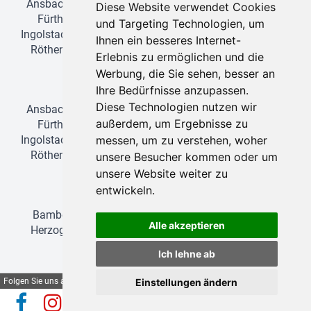
Ansbach
•
Bamberg
•
Erlangen
•
Feucht
•
Forchheim
•
Diese Website verwendet Cookies
Fürth
•
Greding
•
Heroldsberg
•
Herzogenaurach
•
und Targeting Technologien, um
Ingolstadt
•
Lauf an der Pegnitz
•
München
•
Nürnberg
•
Ihnen ein besseres Internet-
Röthenbach an der Pegnitz
•
Schwabach
•
Stein bei
Erlebnis zu ermöglichen und die
Nürnberg
•
Wendelstein
•
Zirndorf
Werbung, die Sie sehen, besser an
Tages-Ski-Reisen
Ihre Bedürfnisse anzupassen.
Diese Technologien nutzen wir
Ansbach
•
Bamberg
•
Erlangen
•
Feucht
•
Forchheim
•
außerdem, um Ergebnisse zu
Fürth
•
Greding
•
Heroldsberg
•
Herzogenaurach
•
Ingolstadt
•
Lauf an der Pegnitz
•
München
•
Nürnberg
•
messen, um zu verstehen, woher
Röthenbach an der Pegnitz
•
Schwabach
•
Stein bei
unsere Besucher kommen oder um
Nürnberg
•
Wendelstein
•
Zirndorf
unsere Website weiter zu
Badereisen
entwickeln.
Bamberg
•
Erlangen
•
Forchheim
•
Fürth
•
Greding
•
Alle akzeptieren
Herzogenaurach
•
Ingolstadt
•
Lauf an der Pegnitz
•
München
•
Nürnberg
•
Schwabach
Ich lehne ab
Adria-Reisen
Folgen Sie uns auf
Einstellungen ändern
Bamberg
•
Erlangen
•
Forchheim
•
Fürth
•
Greding
•
Herzogenaurach
•
Ingolstadt
•
Lauf an der Pegnitz
•