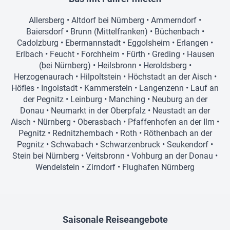
Allersberg
•
Altdorf bei Nürnberg
•
Ammerndorf
•
Baiersdorf
•
Brunn (Mittelfranken)
•
Büchenbach
•
Cadolzburg
•
Ebermannstadt
•
Eggolsheim
•
Erlangen
•
Erlbach
•
Feucht
•
Forchheim
•
Fürth
•
Greding
•
Hausen
(bei Nürnberg)
•
Heilsbronn
•
Heroldsberg
•
Herzogenaurach
•
Hilpoltstein
•
Höchstadt an der Aisch
•
Höfles
•
Ingolstadt
•
Kammerstein
•
Langenzenn
•
Lauf an
der Pegnitz
•
Leinburg
•
Manching
•
Neuburg an der
Donau
•
Neumarkt in der Oberpfalz
•
Neustadt an der
Aisch
•
Nürnberg
•
Oberasbach
•
Pfaffenhofen an der Ilm
•
Pegnitz
•
Rednitzhembach
•
Roth
•
Röthenbach an der
Pegnitz
•
Schwabach
•
Schwarzenbruck
•
Seukendorf
•
Stein bei Nürnberg
•
Veitsbronn
•
Vohburg an der Donau
•
Wendelstein
•
Zirndorf
•
Flughafen Nürnberg
Saisonale Reiseangebote