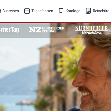
Busreisen
Tagesfahrten
Kataloge
Reisebüro
eisesuche
Reisesuche
isekalender
Reisekalender
Busreisen
Tagesfahrten
Adventreisen
Ausflugsfahrten
Events-Kultur
Freizeit-Erleben
Musicalreisen
Schifffahrt
Skireisen
Städtereisen