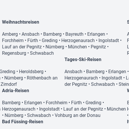
Weihnachtsreisen
Amberg
•
Ansbach
•
Bamberg
•
Bayreuth
•
Erlangen
•
Forchheim
•
Fürth
•
Greding
•
Herzogenaurach
•
Ingolstadt
•
Lauf an der Pegnitz
•
Nürnberg
•
München
•
Pegnitz
•
Regensburg
•
Schwabach
Tages-Ski-Reisen
Greding
•
Heroldsberg
•
Ansbach
•
Bamberg
•
Erlangen
n
•
Nürnberg
•
Röthenbach an
Herzogenaurach
•
Ingolstadt
•
L
•
Zirndorf
der Pegnitz
•
Schwabach
•
Stei
Adria-Reisen
Bamberg
•
Erlangen
•
Forchheim
•
Fürth
•
Greding
•
n
Herzogenaurach
•
Ingolstadt
•
Lauf an der Pegnitz
•
München
•
Nürnberg
•
Schwabach
•
Vohburg an der Donau
Bad Füssing-Reisen