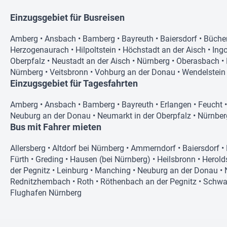
Einzugsgebiet für Busreisen
Amberg
•
Ansbach
•
Bamberg
•
Bayreuth
•
Baiersdorf
•
Büche
Herzogenaurach
•
Hilpoltstein
•
Höchstadt an der Aisch
•
Ingo
Oberpfalz
•
Neustadt an der Aisch
•
Nürnberg
•
Oberasbach
•
Nürnberg
•
Veitsbronn
•
Vohburg an der Donau
•
Wendelstein
Einzugsgebiet für Tagesfahrten
Amberg
•
Ansbach
•
Bamberg
•
Bayreuth
•
Erlangen
•
Feucht
Neuburg an der Donau
•
Neumarkt in der Oberpfalz
•
Nürnber
Bus mit Fahrer mieten
Allersberg
•
Altdorf bei Nürnberg
•
Ammerndorf
•
Baiersdorf
•
Fürth
•
Greding
•
Hausen (bei Nürnberg)
•
Heilsbronn
•
Herold
der Pegnitz
•
Leinburg
•
Manching
•
Neuburg an der Donau
•
Rednitzhembach
•
Roth
•
Röthenbach an der Pegnitz
•
Schwa
Flughafen Nürnberg