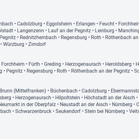
nbach
•
Cadolzburg
•
Eggolsheim
•
Erlangen
•
Feucht
•
Forchhei
lstadt
•
Langenzenn
•
Lauf an der Pegnitz
•
Leinburg
•
Manchin
Pegnitz
•
Rednitzhembach
•
Regensburg
•
Roth
•
Röthenbach an 
•
Würzburg
•
Zirndorf
•
Forchheim
•
Fürth
•
Greding
•
Herzogenaurach
•
Heroldsberg
•
H
g
•
Pegnitz
•
Regensburg
•
Roth
•
Röthenbach an der Pegnitz
•
S
Brunn (Mittelfranken)
•
Büchenbach
•
Cadolzburg
•
Ebermannst
sberg
•
Herzogenaurach
•
Hilpoltstein
•
Höchstadt an der Aisch
•
Neumarkt in der Oberpfalz
•
Neustadt an der Aisch
•
Nürnberg
•
O
bach
•
Schwarzenbruck
•
Seukendorf
•
Stein bei Nürnberg
•
Veit