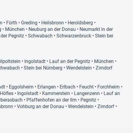
m
•
Fürth
•
Greding
•
Heilsbronn
•
Heroldsberg
•
g
•
München
•
Neuburg an der Donau
•
Neumarkt in der
der Pegnitz
•
Schwabach
•
Schwarzenbruck
•
Stein bei
ilpoltstein
•
Ingolstadt
•
Lauf an der Pegnitz
•
München
•
chwabach
•
Stein bei Nürnberg
•
Wendelstein
•
Zirndorf
adt
•
Eggolsheim
•
Erlangen
•
Erlbach
•
Feucht
•
Forchheim
•
Höfles
•
Ingolstadt
•
Kammerstein
•
Langenzenn
•
Lauf an
berasbach
•
Pfaffenhofen an der Ilm
•
Pegnitz
•
sbronn
•
Vohburg an der Donau
•
Wendelstein
•
Zirndorf
•