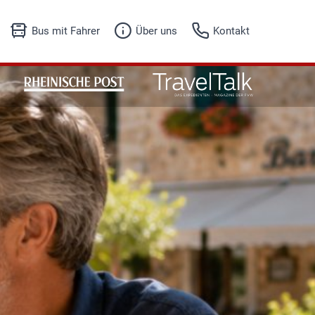
Bus mit Fahrer
Über uns
Kontakt
Unser Angebot
Fuhrpark
Fuhrpark
Firmenhistorie
Anfrageformular
Referenzen
Jobs