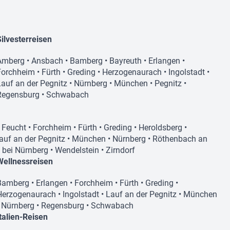
Silvesterreisen
Amberg
•
Ansbach
•
Bamberg
•
Bayreuth
•
Erlangen
•
Forchheim
•
Fürth
•
Greding
•
Herzogenaurach
•
Ingolstadt
•
Lauf an der Pegnitz
•
Nürnberg
•
München
•
Pegnitz
•
Regensburg
•
Schwabach
•
Feucht
•
Forchheim
•
Fürth
•
Greding
•
Heroldsberg
•
auf an der Pegnitz
•
München
•
Nürnberg
•
Röthenbach an
n bei Nürnberg
•
Wendelstein
•
Zirndorf
Wellnessreisen
Bamberg
•
Erlangen
•
Forchheim
•
Fürth
•
Greding
•
Herzogenaurach
•
Ingolstadt
•
Lauf an der Pegnitz
•
München
•
Nürnberg
•
Regensburg
•
Schwabach
Italien-Reisen