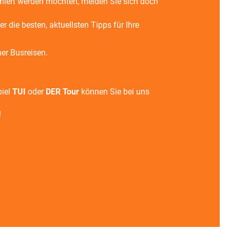
miert werden möchten, melden Sie sich doch
r die besten, aktuellsten Tipps für Ihre
er Busreisen.
piel
TUI
oder
DER Tour
können Sie bei uns
!