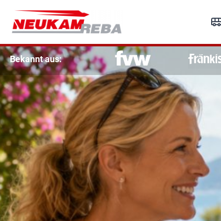
R
Re
Bekannt aus: