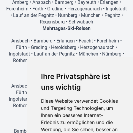
Amberg
•
Ansbach
•
Bamberg
•
Bayreuth
•
Erlangen
•
Forchheim
•
Fürth
•
Greding
•
Herzogenaurach
•
Ingolstadt
•
Lauf an der Pegnitz
•
Nürnberg
•
München
•
Pegnitz
•
Regensburg
•
Schwabach
Mehrtages-Ski-Reisen
Ansbach
•
Bamberg
•
Erlangen
•
Feucht
•
Forchheim
•
Fürth
•
Greding
•
Heroldsberg
•
Herzogenaurach
•
Ingolstadt
•
Lauf an der Pegnitz
•
München
•
Nürnberg
•
Röthenbach an der Pegnitz
•
Schwabach
•
Stein bei
Nürnberg
•
Wendelstein
•
Zirndorf
Tages-Ski-Reisen
Ihre Privatsphäre ist
uns wichtig
Ansbach
•
Bamberg
•
Erlangen
•
Feucht
•
Forchheim
•
Fürth
•
Greding
•
Heroldsberg
•
Herzogenaurach
•
Ingolstadt
•
Lauf an der Pegnitz
•
München
•
Nürnberg
•
Diese Website verwendet Cookies
Röthenbach an der Pegnitz
•
Schwabach
•
Stein bei
und Targeting Technologien, um
Nürnberg
•
Wendelstein
•
Zirndorf
Ihnen ein besseres Internet-
Badereisen
Erlebnis zu ermöglichen und die
Werbung, die Sie sehen, besser an
Bamberg
•
Erlangen
•
Forchheim
•
Fürth
•
Greding
•