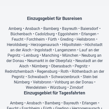
Einzugsgebiet für Busreisen
Amberg
•
Ansbach
•
Bamberg
•
Bayreuth
•
Baiersdorf
•
Büchenbach
•
Cadolzburg
•
Eggolsheim
•
Erlangen
•
Feucht
•
Forchheim
•
Fürth
•
Greding
•
Heilsbronn
•
Heroldsberg
•
Herzogenaurach
•
Hilpoltstein
•
Höchstadt
an der Aisch
•
Ingolstadt
•
Langenzenn
•
Lauf an der
Pegnitz
•
Leinburg
•
Manching
•
München
•
Neuburg an
der Donau
•
Neumarkt in der Oberpfalz
•
Neustadt an der
Aisch
•
Nürnberg
•
Oberasbach
•
Pegnitz
•
Rednitzhembach
•
Regensburg
•
Roth
•
Röthenbach an der
Pegnitz
•
Schwabach
•
Schwarzenbruck
•
Stein bei
Nürnberg
•
Veitsbronn
•
Vohburg an der Donau
•
Wendelstein
•
Würzburg
•
Zirndorf
Einzugsgebiet für Tagesfahrten
Amberg
•
Ansbach
•
Bamberg
•
Bayreuth
•
Erlangen
•
Feucht
•
Forchheim
•
Fürth
•
Greding
•
Herzogenaurach
•