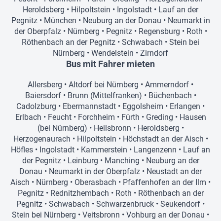
Heroldsberg
•
Hilpoltstein
•
Ingolstadt
•
Lauf an der
Pegnitz
•
München
•
Neuburg an der Donau
•
Neumarkt in
der Oberpfalz
•
Nürnberg
•
Pegnitz
•
Regensburg
•
Roth
•
Röthenbach an der Pegnitz
•
Schwabach
•
Stein bei
Nürnberg
•
Wendelstein
•
Zirndorf
Bus mit Fahrer mieten
Allersberg
•
Altdorf bei Nürnberg
•
Ammerndorf
•
Baiersdorf
•
Brunn (Mittelfranken)
•
Büchenbach
•
Cadolzburg
•
Ebermannstadt
•
Eggolsheim
•
Erlangen
•
Erlbach
•
Feucht
•
Forchheim
•
Fürth
•
Greding
•
Hausen
(bei Nürnberg)
•
Heilsbronn
•
Heroldsberg
•
Herzogenaurach
•
Hilpoltstein
•
Höchstadt an der Aisch
•
Höfles
•
Ingolstadt
•
Kammerstein
•
Langenzenn
•
Lauf an
der Pegnitz
•
Leinburg
•
Manching
•
Neuburg an der
Donau
•
Neumarkt in der Oberpfalz
•
Neustadt an der
Aisch
•
Nürnberg
•
Oberasbach
•
Pfaffenhofen an der Ilm
•
Pegnitz
•
Rednitzhembach
•
Roth
•
Röthenbach an der
Pegnitz
•
Schwabach
•
Schwarzenbruck
•
Seukendorf
•
Stein bei Nürnberg
•
Veitsbronn
•
Vohburg an der Donau
•