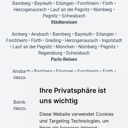
Bamberg
•
Bayreuth
•
Erlangen
•
Forchheim
•
Fürth
•
Herzogenaurach
•
Lauf an der Pegnitz
•
Nürnberg
•
Pegnitz
•
Schwabach
Städtereisen
Amberg
•
Ansbach
•
Bamberg
•
Bayreuth
•
Erlangen
•
Forchheim
•
Fürth
•
Greding
•
Herzogenaurach
•
Ingolstadt
•
Lauf an der Pegnitz
•
München
•
Nürnberg
•
Pegnitz
•
Regensburg
•
Schwabach
Paris-Reisen
Ansbach
•
Bamberg
•
Erlangen
•
Forchheim
•
Fürth
•
Herzogenaurach
•
Lauf an der Pegnitz
•
Nürnberg
•
Schwabach
Ihre Privatsphäre ist
Prag-Reisen
uns wichtig
Bamberg
•
Amberg
•
Erlangen
•
Forchheim
•
Fürth
•
Herzogenaurach
•
Lauf an der Pegnitz
•
Nürnberg
•
Diese Website verwendet Cookies
Schwabach
und Targeting Technologien, um
Wien-Reisen
Ihnen ein besseres Internet-