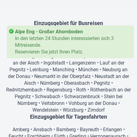
Einzugsgebiet für Busreisen
Alpe Eng - Großer Ahornboden
Amberg
•
Ansbach
•
Bamberg
•
Bayreuth
•
Baiersdorf
•
In den letzten 24 Stunden interessierten sich 3
Büchenbach
•
Cadolzburg
•
Eggolsheim
•
Erlangen
•
Mitreisende.
Feucht
•
Forchheim
•
Fürth
•
Greding
•
Heilsbronn
•
Reservieren Sie jetzt Ihren Platz.
Heroldsberg
•
Herzogenaurach
•
Hilpoltstein
•
Höchstadt
an der Aisch
•
Ingolstadt
•
Langenzenn
•
Lauf an der
Pegnitz
•
Leinburg
•
Manching
•
München
•
Neuburg an
der Donau
•
Neumarkt in der Oberpfalz
•
Neustadt an der
Aisch
•
Nürnberg
•
Oberasbach
•
Pegnitz
•
Rednitzhembach
•
Regensburg
•
Roth
•
Röthenbach an der
Pegnitz
•
Schwabach
•
Schwarzenbruck
•
Stein bei
Nürnberg
•
Veitsbronn
•
Vohburg an der Donau
•
Wendelstein
•
Würzburg
•
Zirndorf
Einzugsgebiet für Tagesfahrten
Amberg
•
Ansbach
•
Bamberg
•
Bayreuth
•
Erlangen
•
Feucht
•
Forchheim
•
Fürth
•
Greding
•
Herzogenaurach
•