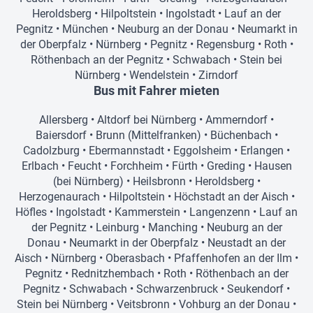
Heroldsberg
•
Hilpoltstein
•
Ingolstadt
•
Lauf an der
Pegnitz
•
München
•
Neuburg an der Donau
•
Neumarkt in
der Oberpfalz
•
Nürnberg
•
Pegnitz
•
Regensburg
•
Roth
•
Röthenbach an der Pegnitz
•
Schwabach
•
Stein bei
Nürnberg
•
Wendelstein
•
Zirndorf
Bus mit Fahrer mieten
Allersberg
•
Altdorf bei Nürnberg
•
Ammerndorf
•
Baiersdorf
•
Brunn (Mittelfranken)
•
Büchenbach
•
Cadolzburg
•
Ebermannstadt
•
Eggolsheim
•
Erlangen
•
Erlbach
•
Feucht
•
Forchheim
•
Fürth
•
Greding
•
Hausen
(bei Nürnberg)
•
Heilsbronn
•
Heroldsberg
•
Herzogenaurach
•
Hilpoltstein
•
Höchstadt an der Aisch
•
Höfles
•
Ingolstadt
•
Kammerstein
•
Langenzenn
•
Lauf an
der Pegnitz
•
Leinburg
•
Manching
•
Neuburg an der
Donau
•
Neumarkt in der Oberpfalz
•
Neustadt an der
Aisch
•
Nürnberg
•
Oberasbach
•
Pfaffenhofen an der Ilm
•
Pegnitz
•
Rednitzhembach
•
Roth
•
Röthenbach an der
Pegnitz
•
Schwabach
•
Schwarzenbruck
•
Seukendorf
•
Stein bei Nürnberg
•
Veitsbronn
•
Vohburg an der Donau
•