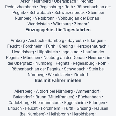
Aisch
•
Nürnberg
•
Oberasbach
•
Pegnitz
•
Rednitzhembach
•
Regensburg
•
Roth
•
Röthenbach an der
Pegnitz
•
Schwabach
•
Schwarzenbruck
•
Stein bei
Nürnberg
•
Veitsbronn
•
Vohburg an der Donau
•
Wendelstein
•
Würzburg
•
Zirndorf
Einzugsgebiet für Tagesfahrten
Amberg
•
Ansbach
•
Bamberg
•
Bayreuth
•
Erlangen
•
Feucht
•
Forchheim
•
Fürth
•
Greding
•
Herzogenaurach
•
Heroldsberg
•
Hilpoltstein
•
Ingolstadt
•
Lauf an der
Pegnitz
•
München
•
Neuburg an der Donau
•
Neumarkt in
der Oberpfalz
•
Nürnberg
•
Pegnitz
•
Regensburg
•
Roth
•
Röthenbach an der Pegnitz
•
Schwabach
•
Stein bei
Nürnberg
•
Wendelstein
•
Zirndorf
Bus mit Fahrer mieten
Allersberg
•
Altdorf bei Nürnberg
•
Ammerndorf
•
Baiersdorf
•
Brunn (Mittelfranken)
•
Büchenbach
•
Cadolzburg
•
Ebermannstadt
•
Eggolsheim
•
Erlangen
•
Erlbach
•
Feucht
•
Forchheim
•
Fürth
•
Greding
•
Hausen
(bei Nürnberg)
•
Heilsbronn
•
Heroldsberg
•