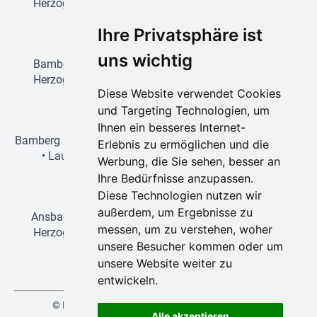
Herzogenaurach
•
Lauf an der Pegnitz
•
Nürnberg
•
Schwabach
Ihre Privatsphäre ist
Prag-Reisen
uns wichtig
Bamberg
•
Amberg
•
Erlangen
•
Forchheim
•
Fürth
•
Herzogenaurach
•
Lauf an der Pegnitz
•
Nürnberg
•
Diese Website verwendet Cookies
Schwabach
und Targeting Technologien, um
Wien-Reisen
Ihnen ein besseres Internet-
Bamberg
•
Erlangen
•
Forchheim
•
Fürth
•
Herzogenaurach
Erlebnis zu ermöglichen und die
•
Lauf an der Pegnitz
•
Nürnberg
•
Regensburg
•
Werbung, die Sie sehen, besser an
Schwabach
Ihre Bedürfnisse anzupassen.
Disneyland-Reisen
Diese Technologien nutzen wir
außerdem, um Ergebnisse zu
Ansbach
•
Bamberg
•
Erlangen
•
Forchheim
•
Fürth
•
messen, um zu verstehen, woher
Herzogenaurach
•
Lauf an der Pegnitz
•
Nürnberg
•
unsere Besucher kommen oder um
Schwabach
unsere Website weiter zu
entwickeln.
© NEUKAM-REBA 2026 | created by
vistabus.de
Alle akzeptieren