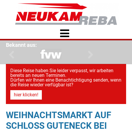
Bekannt aus:
Diese Reise haben Sie leider verpasst, wir arbeiten
bereits an neuen Terminen.
Dürfen wir Ihnen eine Benachtichtigung senden, wenn
die Reise wieder verfügbar ist?
hier klicken!
WEIHNACHTSMARKT AUF
SCHLOSS GUTENECK BEI