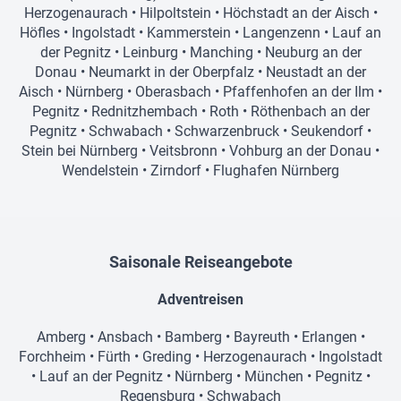
Herzogenaurach
•
Hilpoltstein
•
Höchstadt an der Aisch
•
Höfles
•
Ingolstadt
•
Kammerstein
•
Langenzenn
•
Lauf an
der Pegnitz
•
Leinburg
•
Manching
•
Neuburg an der
Donau
•
Neumarkt in der Oberpfalz
•
Neustadt an der
Aisch
•
Nürnberg
•
Oberasbach
•
Pfaffenhofen an der Ilm
•
Pegnitz
•
Rednitzhembach
•
Roth
•
Röthenbach an der
Pegnitz
•
Schwabach
•
Schwarzenbruck
•
Seukendorf
•
Stein bei Nürnberg
•
Veitsbronn
•
Vohburg an der Donau
•
Wendelstein
•
Zirndorf
•
Flughafen Nürnberg
Saisonale Reiseangebote
Adventreisen
Amberg
•
Ansbach
•
Bamberg
•
Bayreuth
•
Erlangen
•
Forchheim
•
Fürth
•
Greding
•
Herzogenaurach
•
Ingolstadt
•
Lauf an der Pegnitz
•
Nürnberg
•
München
•
Pegnitz
•
Regensburg
•
Schwabach