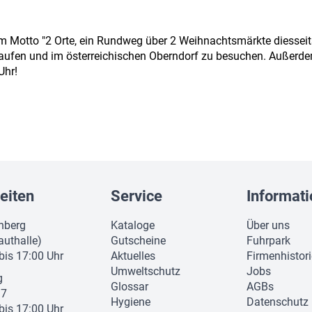
Motto "2 Orte, ein Rundweg über 2 Weihnachtsmärkte diesseits u
aufen und im österreichischen Oberndorf zu besuchen. Außerdem 
Uhr!
eiten
Service
Informat
nberg
Kataloge
Über uns
authalle)
Gutscheine
Fuhrpark
 bis 17:00 Uhr
Aktuelles
Firmenhistor
Umweltschutz
Jobs
g
Glossar
AGBs
37
Hygiene
Datenschutz
 bis 17:00 Uhr