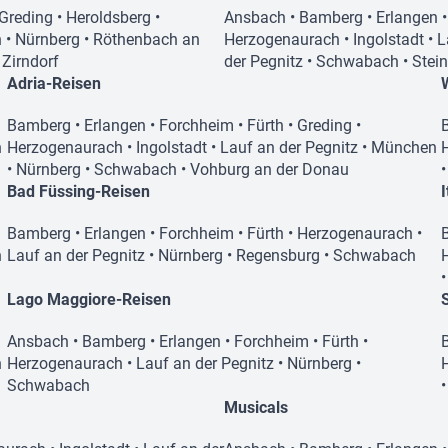
Greding
•
Heroldsberg
•
Ansbach
•
Bamberg
•
Erlangen
n
•
Nürnberg
•
Röthenbach an
Herzogenaurach
•
Ingolstadt
•
L
•
Zirndorf
der Pegnitz
•
Schwabach
•
Stei
Adria-Reisen
Bamberg
•
Erlangen
•
Forchheim
•
Fürth
•
Greding
•
n
Herzogenaurach
•
Ingolstadt
•
Lauf an der Pegnitz
•
München
•
Nürnberg
•
Schwabach
•
Vohburg an der Donau
Bad Füssing-Reisen
Bamberg
•
Erlangen
•
Forchheim
•
Fürth
•
Herzogenaurach
•
n
Lauf an der Pegnitz
•
Nürnberg
•
Regensburg
•
Schwabach
Lago Maggiore-Reisen
Ansbach
•
Bamberg
•
Erlangen
•
Forchheim
•
Fürth
•
n
Herzogenaurach
•
Lauf an der Pegnitz
•
Nürnberg
•
Schwabach
Musicals