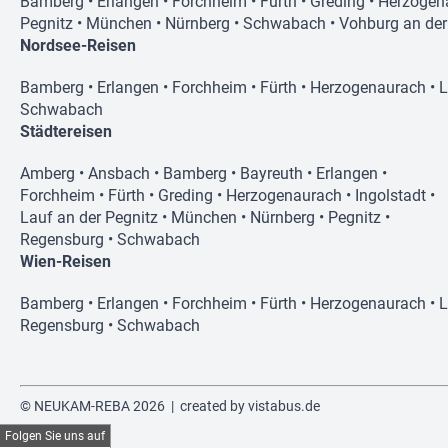
Bamberg
•
Erlangen
•
Forchheim
•
Fürth
•
Greding
•
Herzogen
Pegnitz
•
München
•
Nürnberg
•
Schwabach
•
Vohburg an de
Nordsee-Reisen
Bamberg
•
Erlangen
•
Forchheim
•
Fürth
•
Herzogenaurach
•
L
Schwabach
Städtereisen
Amberg
•
Ansbach
•
Bamberg
•
Bayreuth
•
Erlangen
•
Forchheim
•
Fürth
•
Greding
•
Herzogenaurach
•
Ingolstadt
•
Lauf an der Pegnitz
•
München
•
Nürnberg
•
Pegnitz
•
Regensburg
•
Schwabach
Wien-Reisen
Bamberg
•
Erlangen
•
Forchheim
•
Fürth
•
Herzogenaurach
•
L
Regensburg
•
Schwabach
© NEUKAM-REBA 2026 | created by
vistabus.de
Folgen Sie uns auf