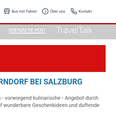
Bus mit Fahrer
Über uns
Kontakt
Unser Angebot
Fuhrpark
Fuhrpark
Firmenhistorie
Anfrageformular
Referenzen
Jobs
RNDORF BEI SALZBURG
s - vorwiegend kulinarische - Angebot durch
auf wunderbare Geschenkideen und duftende