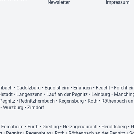
Newsletter
Impressum
nbach
•
Cadolzburg
•
Eggolsheim
•
Erlangen
•
Feucht
•
Forchhei
lstadt
•
Langenzenn
•
Lauf an der Pegnitz
•
Leinburg
•
Manchin
Pegnitz
•
Rednitzhembach
•
Regensburg
•
Roth
•
Röthenbach an 
•
Würzburg
•
Zirndorf
•
Forchheim
•
Fürth
•
Greding
•
Herzogenaurach
•
Heroldsberg
•
H
g
•
Pegnitz
•
Regensburg
•
Roth
•
Röthenbach an der Pegnitz
•
S