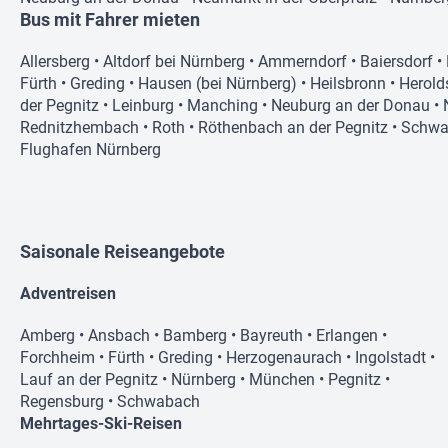
Bus mit Fahrer mieten
Allersberg
•
Altdorf bei Nürnberg
•
Ammerndorf
•
Baiersdorf
•
Fürth
•
Greding
•
Hausen (bei Nürnberg)
•
Heilsbronn
•
Herold
der Pegnitz
•
Leinburg
•
Manching
•
Neuburg an der Donau
•
Rednitzhembach
•
Roth
•
Röthenbach an der Pegnitz
•
Schwa
Flughafen Nürnberg
Saisonale Reiseangebote
Adventreisen
Amberg
•
Ansbach
•
Bamberg
•
Bayreuth
•
Erlangen
•
Forchheim
•
Fürth
•
Greding
•
Herzogenaurach
•
Ingolstadt
•
Lauf an der Pegnitz
•
Nürnberg
•
München
•
Pegnitz
•
Regensburg
•
Schwabach
Mehrtages-Ski-Reisen