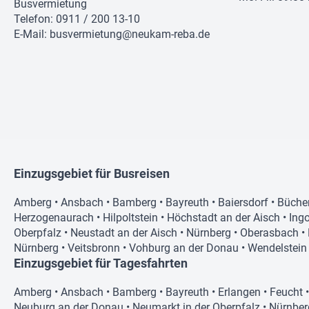
Busvermietung
Telefon: 0911 / 200 13-10
E-Mail:
busvermietung@neukam-reba.de
Einzugsgebiet für Busreisen
Amberg
•
Ansbach
•
Bamberg
•
Bayreuth
•
Baiersdorf
•
Büche
Herzogenaurach
•
Hilpoltstein
•
Höchstadt an der Aisch
•
Ingo
Oberpfalz
•
Neustadt an der Aisch
•
Nürnberg
•
Oberasbach
•
Nürnberg
•
Veitsbronn
•
Vohburg an der Donau
•
Wendelstein
Einzugsgebiet für Tagesfahrten
Amberg
•
Ansbach
•
Bamberg
•
Bayreuth
•
Erlangen
•
Feucht
Neuburg an der Donau
•
Neumarkt in der Oberpfalz
•
Nürnber