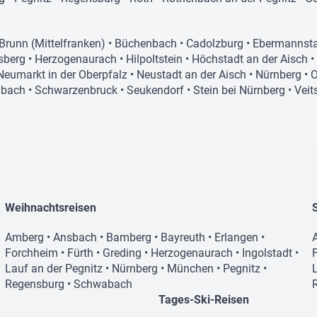
Brunn (Mittelfranken)
•
Büchenbach
•
Cadolzburg
•
Ebermannst
sberg
•
Herzogenaurach
•
Hilpoltstein
•
Höchstadt an der Aisch
•
Neumarkt in der Oberpfalz
•
Neustadt an der Aisch
•
Nürnberg
•
O
bach
•
Schwarzenbruck
•
Seukendorf
•
Stein bei Nürnberg
•
Veit
Weihnachtsreisen
Amberg
•
Ansbach
•
Bamberg
•
Bayreuth
•
Erlangen
•
Forchheim
•
Fürth
•
Greding
•
Herzogenaurach
•
Ingolstadt
•
Lauf an der Pegnitz
•
Nürnberg
•
München
•
Pegnitz
•
Regensburg
•
Schwabach
Tages-Ski-Reisen