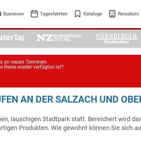
Busreisen
Tagesfahrten
Kataloge
Reisebüro
eisesuche
Reisesuche
isekalender
Reisekalender
Busreisen
Tagesfahrten
Adventreisen
Ausflugsfahrten
its an neuen Terminen.
e Reise wieder verfügbar ist?
Events-Kultur
Freizeit-Erleben
Musicalreisen
Schifffahrt
FEN AN DER SALZACH UND OBE
Skireisen
Städtereisen
en, lauschigen Stadtpark statt. Bereichert wird da
artigen Produkten. Wie gewohnt können Sie sich 