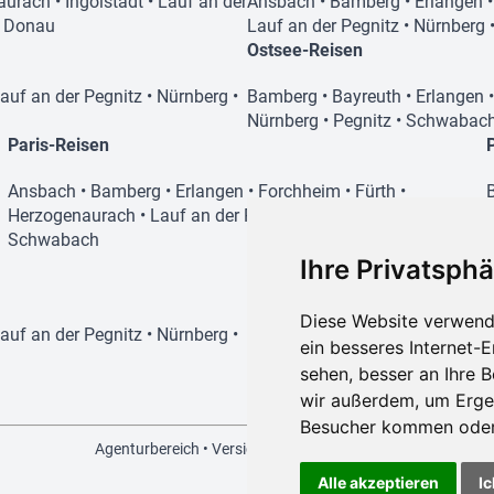
aurach
•
Ingolstadt
•
Lauf an der
Ansbach
•
Bamberg
•
Erlangen
r Donau
Lauf an der Pegnitz
•
Nürnberg
Ostsee-Reisen
auf an der Pegnitz
•
Nürnberg
•
Bamberg
•
Bayreuth
•
Erlangen
Nürnberg
•
Pegnitz
•
Schwabac
Paris-Reisen
Ansbach
•
Bamberg
•
Erlangen
•
Forchheim
•
Fürth
•
Herzogenaurach
•
Lauf an der Pegnitz
•
Nürnberg
•
Schwabach
Ihre Privatsphä
Disneyland-Reisen
Diese Website verwend
auf an der Pegnitz
•
Nürnberg
•
Ansbach
•
Bamberg
•
Erlangen
ein besseres Internet-
Nürnberg
•
Schwabach
sehen, besser an Ihre 
wir außerdem, um Erge
Besucher kommen oder 
Agenturbereich
Versicherungsvertrag widerrufen
AGB
Alle akzeptieren
Ic