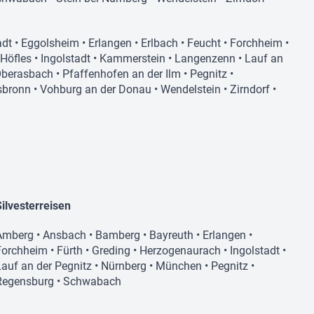
adt
•
Eggolsheim
•
Erlangen
•
Erlbach
•
Feucht
•
Forchheim
•
Höfles
•
Ingolstadt
•
Kammerstein
•
Langenzenn
•
Lauf an
berasbach
•
Pfaffenhofen an der Ilm
•
Pegnitz
•
sbronn
•
Vohburg an der Donau
•
Wendelstein
•
Zirndorf
•
Silvesterreisen
Amberg
•
Ansbach
•
Bamberg
•
Bayreuth
•
Erlangen
•
Forchheim
•
Fürth
•
Greding
•
Herzogenaurach
•
Ingolstadt
•
Lauf an der Pegnitz
•
Nürnberg
•
München
•
Pegnitz
•
Regensburg
•
Schwabach