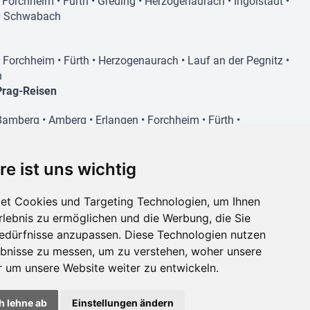
•
Forchheim
•
Fürth
•
Greding
•
Herzogenaurach
•
Ingolstadt
•
•
Schwabach
•
Forchheim
•
Fürth
•
Herzogenaurach
•
Lauf an der Pegnitz
•
h
Prag-Reisen
Bamberg
•
Amberg
•
Erlangen
•
Forchheim
•
Fürth
•
Herzogenaurach
•
Lauf an der Pegnitz
•
Nürnberg
•
Schwabach
re ist uns wichtig
et Cookies und Targeting Technologien, um Ihnen
Digitaler Reiseassistent
•
Forchheim
•
Fürth
•
Herzogenaurach
•
Lauf an der Pegnitz
•
(Beta)
Erlebnis zu ermöglichen und die Werbung, die Sie
Bedürfnisse anzupassen. Diese Technologien nutzen
bnisse zu messen, um zu verstehen, woher unsere
um unsere Website weiter zu entwickeln.
Cookies
Datenschutz
Glossar
Impressum
|
deutsch
,
english
h lehne ab
Einstellungen ändern