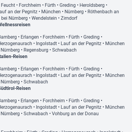
•
Feucht
•
Forchheim
•
Fürth
•
Greding
•
Heroldsberg
•
auf an der Pegnitz
•
München
•
Nürnberg
•
Röthenbach an
n bei Nürnberg
•
Wendelstein
•
Zirndorf
Wellnessreisen
Bamberg
•
Erlangen
•
Forchheim
•
Fürth
•
Greding
•
Herzogenaurach
•
Ingolstadt
•
Lauf an der Pegnitz
•
München
•
Nürnberg
•
Regensburg
•
Schwabach
Italien-Reisen
Bamberg
•
Erlangen
•
Forchheim
•
Fürth
•
Greding
•
Herzogenaurach
•
Ingolstadt
•
Lauf an der Pegnitz
•
München
•
Nürnberg
•
Schwabach
Südtirol-Reisen
Bamberg
•
Erlangen
•
Forchheim
•
Fürth
•
Greding
•
Herzogenaurach
•
Ingolstadt
•
Lauf an der Pegnitz
•
München
•
Nürnberg
•
Schwabach
•
Vohburg an der Donau