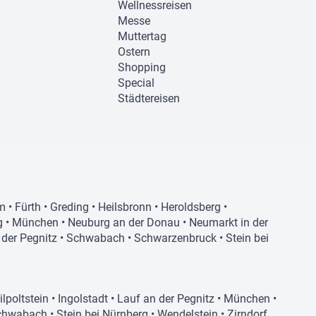
Wellnessreisen
Messe
Muttertag
Ostern
Shopping
Special
Städtereisen
m
•
Fürth
•
Greding
•
Heilsbronn
•
Heroldsberg
•
g
•
München
•
Neuburg an der Donau
•
Neumarkt in der
der Pegnitz
•
Schwabach
•
Schwarzenbruck
•
Stein bei
ilpoltstein
•
Ingolstadt
•
Lauf an der Pegnitz
•
München
•
chwabach
•
Stein bei Nürnberg
•
Wendelstein
•
Zirndorf