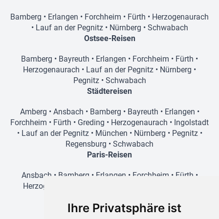
Bamberg
•
Erlangen
•
Forchheim
•
Fürth
•
Herzogenaurach
•
Lauf an der Pegnitz
•
Nürnberg
•
Schwabach
Ostsee-Reisen
Bamberg
•
Bayreuth
•
Erlangen
•
Forchheim
•
Fürth
•
Herzogenaurach
•
Lauf an der Pegnitz
•
Nürnberg
•
Pegnitz
•
Schwabach
Städtereisen
Amberg
•
Ansbach
•
Bamberg
•
Bayreuth
•
Erlangen
•
Forchheim
•
Fürth
•
Greding
•
Herzogenaurach
•
Ingolstadt
•
Lauf an der Pegnitz
•
München
•
Nürnberg
•
Pegnitz
•
Regensburg
•
Schwabach
Paris-Reisen
Ansbach
•
Bamberg
•
Erlangen
•
Forchheim
•
Fürth
•
Herzogenaurach
•
Lauf an der Pegnitz
•
Nürnberg
•
Schwabach
Ihre Privatsphäre ist
Prag-Reisen