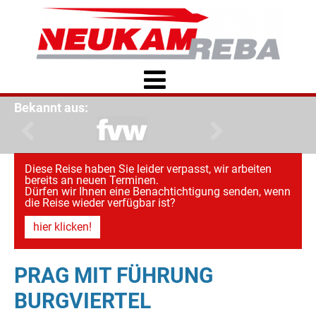
Bekannt aus:
Diese Reise haben Sie leider verpasst, wir arbeiten
bereits an neuen Terminen.
Dürfen wir Ihnen eine Benachtichtigung senden, wenn
die Reise wieder verfügbar ist?
hier klicken!
PRAG MIT FÜHRUNG
BURGVIERTEL