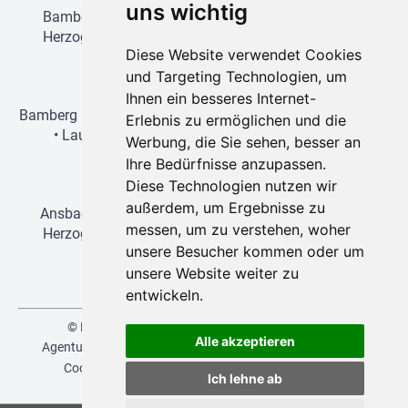
uns wichtig
Bamberg
•
Amberg
•
Erlangen
•
Forchheim
•
Fürth
•
Herzogenaurach
•
Lauf an der Pegnitz
•
Nürnberg
•
Diese Website verwendet Cookies
Schwabach
und Targeting Technologien, um
Wien-Reisen
Ihnen ein besseres Internet-
Bamberg
•
Erlangen
•
Forchheim
•
Fürth
•
Herzogenaurach
Erlebnis zu ermöglichen und die
•
Lauf an der Pegnitz
•
Nürnberg
•
Regensburg
•
Werbung, die Sie sehen, besser an
Schwabach
Ihre Bedürfnisse anzupassen.
Disneyland-Reisen
Diese Technologien nutzen wir
außerdem, um Ergebnisse zu
Ansbach
•
Bamberg
•
Erlangen
•
Forchheim
•
Fürth
•
messen, um zu verstehen, woher
Herzogenaurach
•
Lauf an der Pegnitz
•
Nürnberg
•
unsere Besucher kommen oder um
Schwabach
unsere Website weiter zu
entwickeln.
© NEUKAM-REBA 2026 | created by
vistabus.de
Alle akzeptieren
Agenturbereich
Versicherungsvertrag widerrufen
AGB
Cookies
Datenschutz
Glossar
Impressum
|
Ich lehne ab
deutsch
,
english