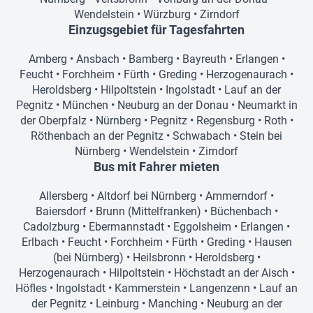
Wendelstein
•
Würzburg
•
Zirndorf
Einzugsgebiet für Tagesfahrten
Amberg
•
Ansbach
•
Bamberg
•
Bayreuth
•
Erlangen
•
Feucht
•
Forchheim
•
Fürth
•
Greding
•
Herzogenaurach
•
Heroldsberg
•
Hilpoltstein
•
Ingolstadt
•
Lauf an der
Pegnitz
•
München
•
Neuburg an der Donau
•
Neumarkt in
der Oberpfalz
•
Nürnberg
•
Pegnitz
•
Regensburg
•
Roth
•
Röthenbach an der Pegnitz
•
Schwabach
•
Stein bei
Nürnberg
•
Wendelstein
•
Zirndorf
Bus mit Fahrer mieten
Allersberg
•
Altdorf bei Nürnberg
•
Ammerndorf
•
Baiersdorf
•
Brunn (Mittelfranken)
•
Büchenbach
•
Cadolzburg
•
Ebermannstadt
•
Eggolsheim
•
Erlangen
•
Erlbach
•
Feucht
•
Forchheim
•
Fürth
•
Greding
•
Hausen
(bei Nürnberg)
•
Heilsbronn
•
Heroldsberg
•
Herzogenaurach
•
Hilpoltstein
•
Höchstadt an der Aisch
•
Höfles
•
Ingolstadt
•
Kammerstein
•
Langenzenn
•
Lauf an
der Pegnitz
•
Leinburg
•
Manching
•
Neuburg an der