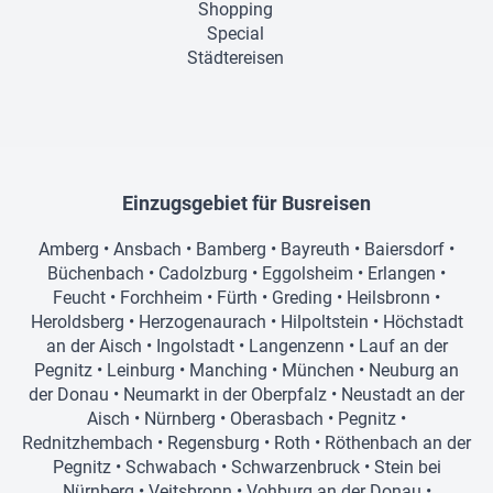
Shopping
Special
Städtereisen
Einzugsgebiet für Busreisen
Amberg
•
Ansbach
•
Bamberg
•
Bayreuth
•
Baiersdorf
•
Büchenbach
•
Cadolzburg
•
Eggolsheim
•
Erlangen
•
Feucht
•
Forchheim
•
Fürth
•
Greding
•
Heilsbronn
•
Heroldsberg
•
Herzogenaurach
•
Hilpoltstein
•
Höchstadt
an der Aisch
•
Ingolstadt
•
Langenzenn
•
Lauf an der
Pegnitz
•
Leinburg
•
Manching
•
München
•
Neuburg an
der Donau
•
Neumarkt in der Oberpfalz
•
Neustadt an der
Aisch
•
Nürnberg
•
Oberasbach
•
Pegnitz
•
Rednitzhembach
•
Regensburg
•
Roth
•
Röthenbach an der
Pegnitz
•
Schwabach
•
Schwarzenbruck
•
Stein bei
Nürnberg
•
Veitsbronn
•
Vohburg an der Donau
•