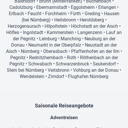
Baiersdorf
•
Brunn (Mittelfranken)
•
Büchenbach
•
Cadolzburg
•
Ebermannstadt
•
Eggolsheim
•
Erlangen
•
Erlbach
•
Feucht
•
Forchheim
•
Fürth
•
Greding
•
Hausen
(bei Nürnberg)
•
Heilsbronn
•
Heroldsberg
•
Herzogenaurach
•
Hilpoltstein
•
Höchstadt an der Aisch
•
Höfles
•
Ingolstadt
•
Kammerstein
•
Langenzenn
•
Lauf an
der Pegnitz
•
Leinburg
•
Manching
•
Neuburg an der
Donau
•
Neumarkt in der Oberpfalz
•
Neustadt an der
Aisch
•
Nürnberg
•
Oberasbach
•
Pfaffenhofen an der Ilm
•
Pegnitz
•
Rednitzhembach
•
Roth
•
Röthenbach an der
Pegnitz
•
Schwabach
•
Schwarzenbruck
•
Seukendorf
•
Stein bei Nürnberg
•
Veitsbronn
•
Vohburg an der Donau
•
Wendelstein
•
Zirndorf
•
Flughafen Nürnberg
Saisonale Reiseangebote
Adventreisen