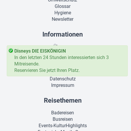
Glossar
Hygiene
Newsletter
Informationen
Über uns
Disneys DIE EISKÖNIGIN
Fuhrpark
In den letzten 24 Stunden interessierten sich 3
Firmenhistorie
Mitreisende.
Jobs
Reservieren Sie jetzt Ihren Platz.
AGBs
Datenschutz
Impressum
Reisethemen
Badereisen
Busreisen
Events-KulturHighlights