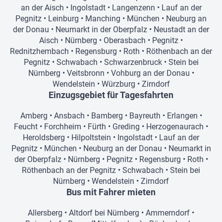
an der Aisch
•
Ingolstadt
•
Langenzenn
•
Lauf an der
Pegnitz
•
Leinburg
•
Manching
•
München
•
Neuburg an
der Donau
•
Neumarkt in der Oberpfalz
•
Neustadt an der
Aisch
•
Nürnberg
•
Oberasbach
•
Pegnitz
•
Rednitzhembach
•
Regensburg
•
Roth
•
Röthenbach an der
Pegnitz
•
Schwabach
•
Schwarzenbruck
•
Stein bei
Nürnberg
•
Veitsbronn
•
Vohburg an der Donau
•
Wendelstein
•
Würzburg
•
Zirndorf
Einzugsgebiet für Tagesfahrten
Amberg
•
Ansbach
•
Bamberg
•
Bayreuth
•
Erlangen
•
Feucht
•
Forchheim
•
Fürth
•
Greding
•
Herzogenaurach
•
Heroldsberg
•
Hilpoltstein
•
Ingolstadt
•
Lauf an der
Pegnitz
•
München
•
Neuburg an der Donau
•
Neumarkt in
der Oberpfalz
•
Nürnberg
•
Pegnitz
•
Regensburg
•
Roth
•
Röthenbach an der Pegnitz
•
Schwabach
•
Stein bei
Nürnberg
•
Wendelstein
•
Zirndorf
Bus mit Fahrer mieten
Allersberg
•
Altdorf bei Nürnberg
•
Ammerndorf
•