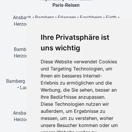
Paris-Reisen
Ansbach
•
Bamberg
•
Erlangen
•
Forchheim
•
Fürth
•
Herzogenaurach
•
Lauf an der Pegnitz
•
Nürnberg
•
Schwabach
Ihre Privatsphäre ist
Prag-Reisen
uns wichtig
Bamberg
•
Amberg
•
Erlangen
•
Forchheim
•
Fürth
•
Herzogenaurach
•
Lauf an der Pegnitz
•
Nürnberg
•
Diese Website verwendet Cookies
Schwabach
und Targeting Technologien, um
Wien-Reisen
Ihnen ein besseres Internet-
Bamberg
•
Erlangen
•
Forchheim
•
Fürth
•
Herzogenaurach
Erlebnis zu ermöglichen und die
•
Lauf an der Pegnitz
•
Nürnberg
•
Regensburg
•
Werbung, die Sie sehen, besser an
Schwabach
Ihre Bedürfnisse anzupassen.
Disneyland-Reisen
Diese Technologien nutzen wir
außerdem, um Ergebnisse zu
Ansbach
•
Bamberg
•
Erlangen
•
Forchheim
•
Fürth
•
messen, um zu verstehen, woher
Herzogenaurach
•
Lauf an der Pegnitz
•
Nürnberg
•
unsere Besucher kommen oder um
Schwabach