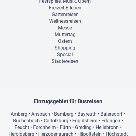
Festspiele, Musik, Opern
Freizeit-Erleben
Gartenreisen
Wellnessreisen
Messe
Muttertag
Ostern
Shopping
Special
Städtereisen
Einzugsgebiet für Busreisen
Amberg
•
Ansbach
•
Bamberg
•
Bayreuth
•
Baiersdorf
•
Büchenbach
•
Cadolzburg
•
Eggolsheim
•
Erlangen
•
Feucht
•
Forchheim
•
Fürth
•
Greding
•
Heilsbronn
•
Heroldsberg
•
Herzogenaurach
•
Hilpoltstein
•
Höchstadt