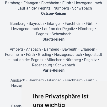
Bamberg
•
Erlangen
•
Forchheim
•
Fürth
•
Herzogenaurach
•
Lauf an der Pegnitz
•
Nürnberg
•
Schwabach
Ostsee-Reisen
Bamberg
•
Bayreuth
•
Erlangen
•
Forchheim
•
Fürth
•
Herzogenaurach
•
Lauf an der Pegnitz
•
Nürnberg
•
Pegnitz
•
Schwabach
Städtereisen
Amberg
•
Ansbach
•
Bamberg
•
Bayreuth
•
Erlangen
•
Forchheim
•
Fürth
•
Greding
•
Herzogenaurach
•
Ingolstadt
•
Lauf an der Pegnitz
•
München
•
Nürnberg
•
Pegnitz
•
Regensburg
•
Schwabach
Paris-Reisen
Ansbach
•
Bamberg
•
Erlangen
•
Forchheim
•
Fürth
•
Herzogenaurach
•
Lauf an der Pegnitz
•
Nürnberg
•
Schwabach
Ihre Privatsphäre ist
Prag-Reisen
uns wichtig
Bamberg
•
Amberg
•
Erlangen
•
Forchheim
•
Fürth
•