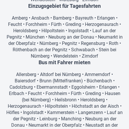
Einzugsgebiet für Tagesfahrten
Amberg
•
Ansbach
•
Bamberg
•
Bayreuth
•
Erlangen
•
Feucht
•
Forchheim
•
Fürth
•
Greding
•
Herzogenaurach
•
Heroldsberg
•
Hilpoltstein
•
Ingolstadt
•
Lauf an der
Pegnitz
•
München
•
Neuburg an der Donau
•
Neumarkt in
der Oberpfalz
•
Nürnberg
•
Pegnitz
•
Regensburg
•
Roth
•
Röthenbach an der Pegnitz
•
Schwabach
•
Stein bei
Nürnberg
•
Wendelstein
•
Zirndorf
Bus mit Fahrer mieten
Allersberg
•
Altdorf bei Nürnberg
•
Ammerndorf
•
Baiersdorf
•
Brunn (Mittelfranken)
•
Büchenbach
•
Cadolzburg
•
Ebermannstadt
•
Eggolsheim
•
Erlangen
•
Erlbach
•
Feucht
•
Forchheim
•
Fürth
•
Greding
•
Hausen
(bei Nürnberg)
•
Heilsbronn
•
Heroldsberg
•
Herzogenaurach
•
Hilpoltstein
•
Höchstadt an der Aisch
•
Höfles
•
Ingolstadt
•
Kammerstein
•
Langenzenn
•
Lauf an
der Pegnitz
•
Leinburg
•
Manching
•
Neuburg an der
Donau
•
Neumarkt in der Oberpfalz
•
Neustadt an der