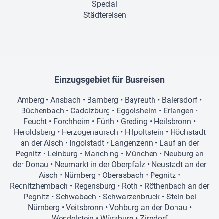
Special
Städtereisen
Einzugsgebiet für Busreisen
Amberg
•
Ansbach
•
Bamberg
•
Bayreuth
•
Baiersdorf
•
Büchenbach
•
Cadolzburg
•
Eggolsheim
•
Erlangen
•
Feucht
•
Forchheim
•
Fürth
•
Greding
•
Heilsbronn
•
Heroldsberg
•
Herzogenaurach
•
Hilpoltstein
•
Höchstadt
an der Aisch
•
Ingolstadt
•
Langenzenn
•
Lauf an der
Pegnitz
•
Leinburg
•
Manching
•
München
•
Neuburg an
der Donau
•
Neumarkt in der Oberpfalz
•
Neustadt an der
Aisch
•
Nürnberg
•
Oberasbach
•
Pegnitz
•
Rednitzhembach
•
Regensburg
•
Roth
•
Röthenbach an der
Pegnitz
•
Schwabach
•
Schwarzenbruck
•
Stein bei
Nürnberg
•
Veitsbronn
•
Vohburg an der Donau
•
Wendelstein
•
Würzburg
•
Zirndorf