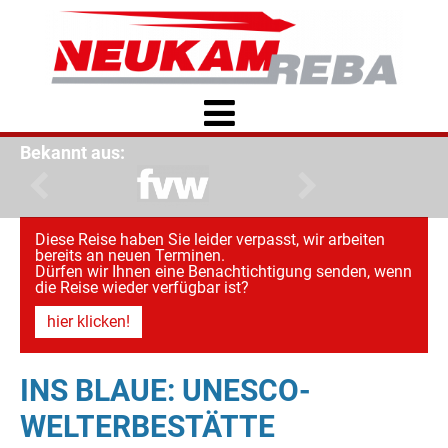
Bekannt aus:
Diese Reise haben Sie leider verpasst, wir arbeiten
bereits an neuen Terminen.
Dürfen wir Ihnen eine Benachtichtigung senden, wenn
die Reise wieder verfügbar ist?
hier klicken!
INS BLAUE: UNESCO-
WELTERBESTÄTTE