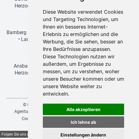
Herzogenaurach
•
Lauf an der Pegnitz
•
Nürnberg
•
Diese Website verwendet Cookies
Schwabach
und Targeting Technologien, um
Wien-Reisen
Ihnen ein besseres Internet-
Bamberg
•
Erlangen
•
Forchheim
•
Fürth
•
Herzogenaurach
Erlebnis zu ermöglichen und die
•
Lauf an der Pegnitz
•
Nürnberg
•
Regensburg
•
Werbung, die Sie sehen, besser an
Schwabach
Ihre Bedürfnisse anzupassen.
Disneyland-Reisen
Diese Technologien nutzen wir
außerdem, um Ergebnisse zu
Ansbach
•
Bamberg
•
Erlangen
•
Forchheim
•
Fürth
•
messen, um zu verstehen, woher
Herzogenaurach
•
Lauf an der Pegnitz
•
Nürnberg
•
unsere Besucher kommen oder um
Schwabach
unsere Website weiter zu
entwickeln.
© NEUKAM-REBA 2026 | created by
vistabus.de
Alle akzeptieren
Agenturbereich
Versicherungsvertrag widerrufen
AGB
Cookies
Datenschutz
Glossar
Impressum
|
Ich lehne ab
deutsch
,
english
Folgen Sie uns auf
Einstellungen ändern